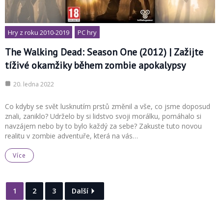
Hry z roku 2010-2019
PC hry
The Walking Dead: Season One (2012) | Zažijte
tíživé okamžiky během zombie apokalypsy
20. ledna 2022
Co kdyby se svět lusknutím prstů změnil a vše, co jsme doposud
znali, zaniklo? Udrželo by si lidstvo svoji morálku, pomáhalo si
navzájem nebo by to bylo každý za sebe? Zakuste tuto novou
realitu v zombie adventuře, která na vás…
Více
1
2
3
Další