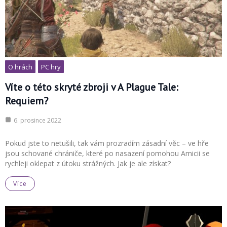
O hrách
PC hry
Víte o této skryté zbroji v A Plague Tale:
Requiem?
6. prosince 2022
Pokud jste to netušili, tak vám prozradím zásadní věc – ve hře
jsou schované chrániče, které po nasazení pomohou Amicii se
rychleji oklepat z útoku strážných. Jak je ale získat?
Více