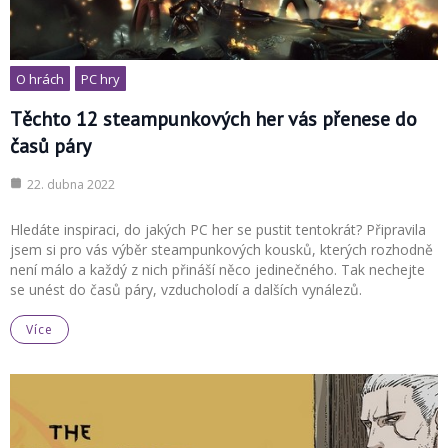
O hrách
PC hry
Těchto 12 steampunkových her vás přenese do
časů páry
22. dubna 2022
Hledáte inspiraci, do jakých PC her se pustit tentokrát? Připravila
jsem si pro vás výběr steampunkových kousků, kterých rozhodně
není málo a každý z nich přináší něco jedinečného. Tak nechejte
se unést do časů páry, vzducholodí a dalších vynálezů.
Více