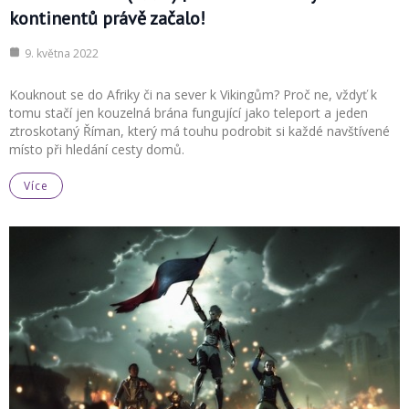
kontinentů právě začalo!
9. května 2022
Kouknout se do Afriky či na sever k Vikingům? Proč ne, vždyť k
tomu stačí jen kouzelná brána fungující jako teleport a jeden
ztroskotaný Říman, který má touhu podrobit si každé navštívené
místo při hledání cesty domů.
Více