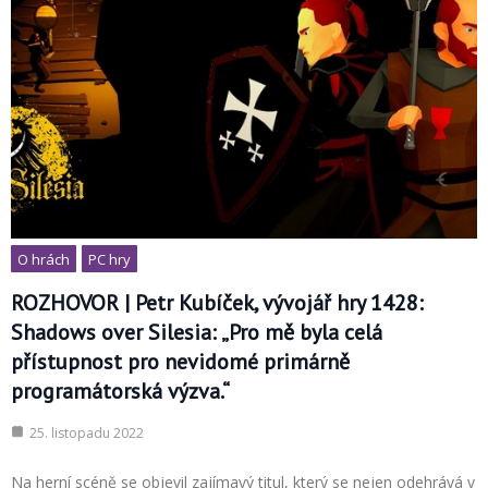
O hrách
PC hry
ROZHOVOR | Petr Kubíček, vývojář hry 1428:
Shadows over Silesia: „Pro mě byla celá
přístupnost pro nevidomé primárně
programátorská výzva.“
25. listopadu 2022
Na herní scéně se objevil zajímavý titul, který se nejen odehrává v