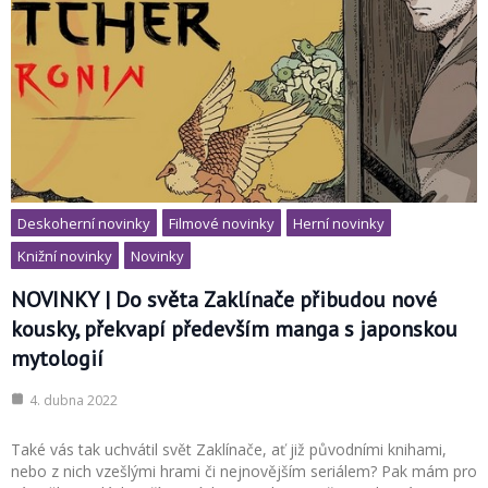
Deskoherní novinky
Filmové novinky
Herní novinky
Knižní novinky
Novinky
NOVINKY | Do světa Zaklínače přibudou nové
kousky, překvapí především manga s japonskou
mytologií
4. dubna 2022
Také vás tak uchvátil svět Zaklínače, ať již původními knihami,
nebo z nich vzešlými hrami či nejnovějším seriálem? Pak mám pro