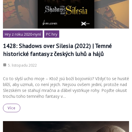
Hry z roku 2020-nyní
PC hry
1428: Shadows over Silesia (2022) | Temné
historické fantasy z českých luhů a hájů
5. listopadu 2022
Co to slyší ucho moje – Ktož jsú boží bojovníci? Vždyť to se husité
blíží, aby uzmuli, co není jejich. Nejsou ovšem jediní, protože nad
Slezském se stahují mračna a ďábel vystrkuje rohy. Pojďte okusit
trochu toho temného fantasy v…
Více