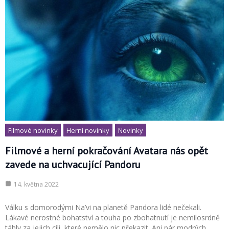
Filmové novinky
Herní novinky
Novinky
Filmové a herní pokračování Avatara nás opět
zavede na uchvacující Pandoru
14. května 2022
Válku s domorodými Na’vi na planetě Pandora lidé nečekali.
Lákavé nerostné bohatství a touha po zbohatnutí je nemilosrdně
táhly za jejich cíli, které nemělo nic překazit. Ani pár modrých