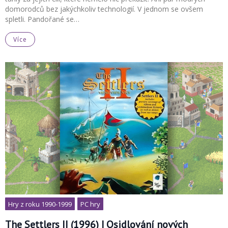
domorodců bez jakýchkoliv technologií. V jednom se ovšem
spletli. Pandořané se…
Více
Hry z roku 1990-1999
PC hry
The Settlers II (1996) | Osidlování nových