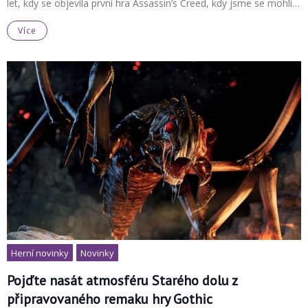
let, kdy se objevila první hra Assassin’s Creed, kdy jsme se mohli…
Více
Herní novinky
Novinky
Pojďte nasát atmosféru Starého dolu z
připravovaného remaku hry Gothic