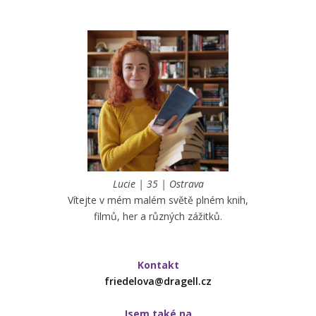
Lucie | 35 | Ostrava
Vítejte v mém malém světě plném knih,
filmů, her a různých zážitků.
Kontakt
friedelova@dragell.cz
Jsem také na