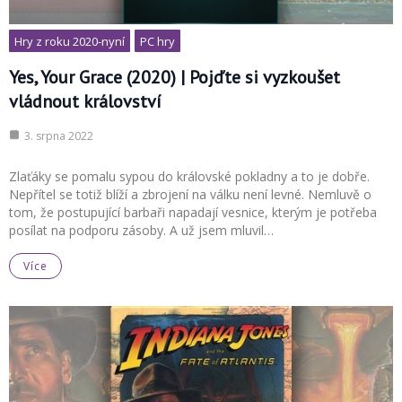
Hry z roku 2020-nyní
PC hry
Yes, Your Grace (2020) | Pojďte si vyzkoušet
vládnout království
3. srpna 2022
Zlaťáky se pomalu sypou do královské pokladny a to je dobře.
Nepřítel se totiž blíží a zbrojení na válku není levné. Nemluvě o
tom, že postupující barbaři napadají vesnice, kterým je potřeba
posílat na podporu zásoby. A už jsem mluvil…
Více