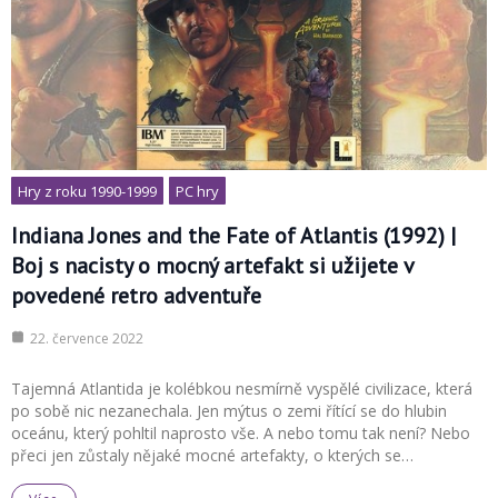
Hry z roku 1990-1999
PC hry
Indiana Jones and the Fate of Atlantis (1992) |
Boj s nacisty o mocný artefakt si užijete v
povedené retro adventuře
22. července 2022
Tajemná Atlantida je kolébkou nesmírně vyspělé civilizace, která
po sobě nic nezanechala. Jen mýtus o zemi řítící se do hlubin
oceánu, který pohltil naprosto vše. A nebo tomu tak není? Nebo
přeci jen zůstaly nějaké mocné artefakty, o kterých se…