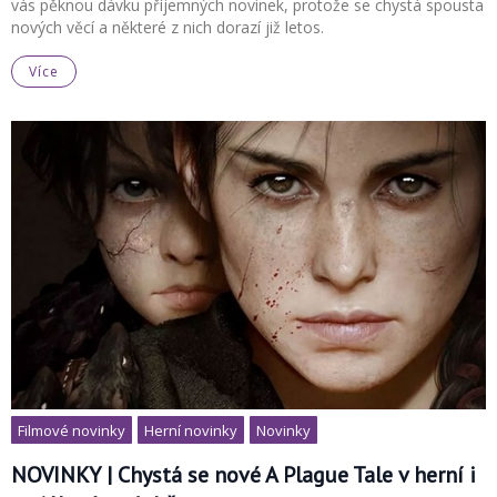
vás pěknou dávku příjemných novinek, protože se chystá spousta
nových věcí a některé z nich dorazí již letos.
Více
Filmové novinky
Herní novinky
Novinky
NOVINKY | Chystá se nové A Plague Tale v herní i