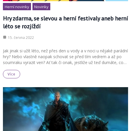
Herní novinky
Novinky
Hry zdarma, se slevou a herní festivaly aneb herní
léto se rozjíždí
15. června 2022
Jak jinak si užít léto, než přes den u vody a v noci u nějaké parádní
hry? Nebo vlastně naopak schovat se před tím vedrem a až po
soumraku vyrazit ven? Ať tak či onak, jestliže už teď dumáte, co…
Více