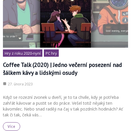
Hry z roku 2020-nyní
PC hry
Coffee Talk (2020) | Jedno večerní posezení nad
šálkem kávy a lidskými osudy
27. února 2023
Když se rozezní zvonek u dveří, je to ta chvíle, kdy je potřeba
zahřát kávovar a pustit se do práce. Vešel totiž nějaký ten
kávomilec. Nebo snad raději na čaj v tak pozdních hodinách? Ať
tak či tak, čeká vás…
Více