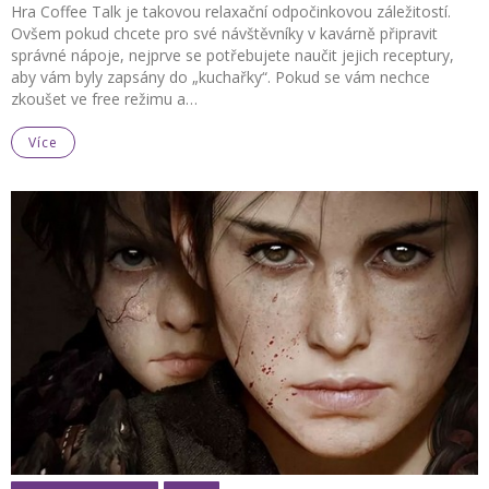
Hra Coffee Talk je takovou relaxační odpočinkovou záležitostí.
Ovšem pokud chcete pro své návštěvníky v kavárně připravit
správné nápoje, nejprve se potřebujete naučit jejich receptury,
aby vám byly zapsány do „kuchařky“. Pokud se vám nechce
zkoušet ve free režimu a…
Více