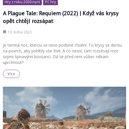
Hry z roku 2020-nyní
PC hry
A Plague Tale: Requiem (2022) | Když vás krysy
opět chtějí rozsápat
10. ledna 2023
Je temná noc, kterou se nese podivné chvění. To krysy se derou
na povrch, aby pohltily vše živé. A co nesní, tam rozsévají mor
svými špinavými kousanci. Dá se před nimi vůbec někam
uprchnout?
Více