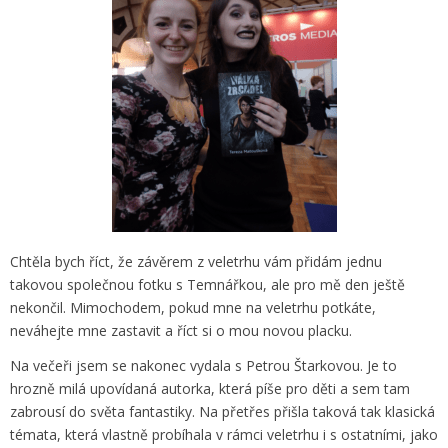
Chtěla bych říct, že závěrem z veletrhu vám přidám jednu
takovou společnou fotku s Temnářkou, ale pro mě den ještě
nekončil. Mimochodem, pokud mne na veletrhu potkáte,
neváhejte mne zastavit a říct si o mou novou placku.
Na večeři jsem se nakonec vydala s Petrou Štarkovou. Je to
hrozně milá upovídaná autorka, která píše pro děti a sem tam
zabrousí do světa fantastiky. Na přetřes přišla taková tak klasická
témata, která vlastně probíhala v rámci veletrhu i s ostatními, jako