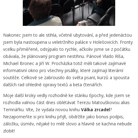
Nakonec jsem to ale stihla, včetně ubytování, a před jedenáctou
jsem byla nastoupena u veletržního paláce v Holešovicích. Fronty
vcelku přiměřené, odsýpalo to rychle, ačkoliv jsme se z počátku
obávala, že plánovaný program nestihnu. Pánové Vlado Ríša,
Michael Bronec a Jiří W. Procházka totiž měli takové zajímavé
informativní okno pro všechny pisálky, které zajímají literární
soutěže. Celkově se zabrousilo do světa psaní, kurzů a spousta
dalších rad ohledně opravy textů a beta čtenářích.
Moje další kroky vedly rozhodně ke stánku Epochy, kde jsem se
rozhodla valnou část dnes oblétávat Terezu Matouškovou alias
Temnářku. Víte, že vydala novou knihu
Válka zrcadel
?
Nezapomeňte si pro knihu přijít, obdržíte jako bonus podpis,
záložku, úsměv, nějaké to milé slovo a hlavně se kachna nebude
zlobit!