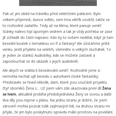
Pak už jen oběd na trávníku před veletržním palácem. Bylo
celkem příjemně, slunce svítilo, sem tma větřík osvěžil, takže se
to rozhodně zadařilo. Tedy až na klima, které panuje uvnitř.
Stánky nalevo trpí úporným vedrem a tak je vždy potřeba se zase
jít zchladit do části napravo. Kdo by to ovšem nedělal, když je tam
besední koutek s tematikou sci-fi a fantasy? Ale zůstaňme ještě
venku. Jestli přijdete na veletrh, všimněte si velkých sluchátek. To
je jeden ze stánků Audiotéky, kde se můžete zastavit a
zaposlouchat se do ukázek z jejich audioknih.
Ale abych se vrátila k besedování uvnitř. Rozhodně jsme si
nemohla nechat ujít besedu s autorkami české fantastiky.
Představilo se hned několik, dam, které jsou součástí projektu
čtyř sborníků Žena s… Už jsem vám zde ukazovala první díl
Žena
se lvem
, aktuálně probíhá předobjednávka Ženy se sovou a další
dva díly jsou teprve v plánu. Na jednu stranu je dobře, že jsem
zároveň mohla poznat tolik zajímavých lidí, na druhou stranu mi
přijde, že jim bylo poskytnuto opravdu málo prostoru na povídání.