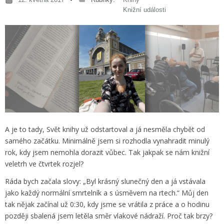
Knižní události
A je to tady, Svět knihy už odstartoval a já nesměla chybět od
samého začátku. Minimálně jsem si rozhodla vynahradit minulý
rok, kdy jsem nemohla dorazit vůbec. Tak jakpak se nám knižní
veletrh ve čtvrtek rozjel?
Ráda bych začala slovy: „Byl krásný slunečný den a já vstávala
jako každý normální smrtelník a s úsměvem na rtech.“ Můj den
tak nějak začínal už 0:30, kdy jsme se vrátila z práce a o hodinu
později sbalená jsem letěla směr vlakové nádraží. Proč tak brzy?