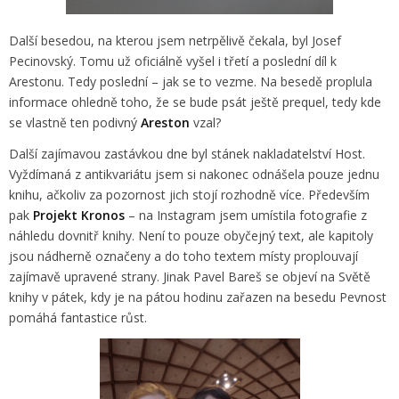
Další besedou, na kterou jsem netrpělivě čekala, byl Josef
Pecinovský. Tomu už oficiálně vyšel i třetí a poslední díl k
Arestonu. Tedy poslední – jak se to vezme. Na besedě proplula
informace ohledně toho, že se bude psát ještě prequel, tedy kde
se vlastně ten podivný
Areston
vzal?
Další zajímavou zastávkou dne byl stánek nakladatelství Host.
Vyždímaná z antikvariátu jsem si nakonec odnášela pouze jednu
knihu, ačkoliv za pozornost jich stojí rozhodně více. Především
pak
Projekt Kronos
– na Instagram jsem umístila fotografie z
náhledu dovnitř knihy. Není to pouze obyčejný text, ale kapitoly
jsou nádherně označeny a do toho textem místy proplouvají
zajímavě upravené strany. Jinak Pavel Bareš se objeví na Světě
knihy v pátek, kdy je na pátou hodinu zařazen na besedu Pevnost
pomáhá fantastice růst.