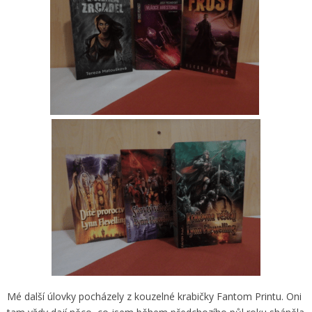
Mé další úlovky pocházely z kouzelné krabičky Fantom Printu. Oni