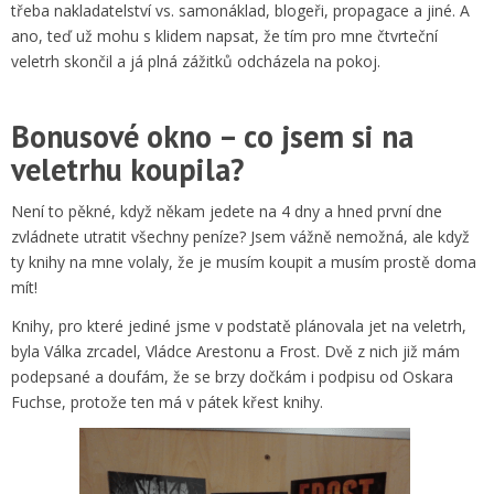
třeba nakladatelství vs. samonáklad, blogeři, propagace a jiné. A
ano, teď už mohu s klidem napsat, že tím pro mne čtvrteční
veletrh skončil a já plná zážitků odcházela na pokoj.
Bonusové okno – co jsem si na
veletrhu koupila?
Není to pěkné, když někam jedete na 4 dny a hned první dne
zvládnete utratit všechny peníze? Jsem vážně nemožná, ale když
ty knihy na mne volaly, že je musím koupit a musím prostě doma
mít!
Knihy, pro které jediné jsme v podstatě plánovala jet na veletrh,
byla Válka zrcadel, Vládce Arestonu a Frost. Dvě z nich již mám
podepsané a doufám, že se brzy dočkám i podpisu od Oskara
Fuchse, protože ten má v pátek křest knihy.