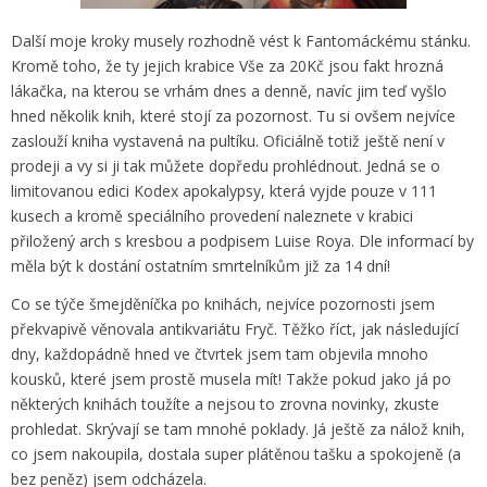
Další moje kroky musely rozhodně vést k Fantomáckému stánku.
Kromě toho, že ty jejich krabice Vše za 20Kč jsou fakt hrozná
lákačka, na kterou se vrhám dnes a denně, navíc jim teď vyšlo
hned několik knih, které stojí za pozornost. Tu si ovšem nejvíce
zaslouží kniha vystavená na pultíku. Oficiálně totiž ještě není v
prodeji a vy si ji tak můžete dopředu prohlédnout. Jedná se o
limitovanou edici Kodex apokalypsy, která vyjde pouze v 111
kusech a kromě speciálního provedení naleznete v krabici
přiložený arch s kresbou a podpisem Luise Roya. Dle informací by
měla být k dostání ostatním smrtelníkům již za 14 dní!
Co se týče šmejděníčka po knihách, nejvíce pozornosti jsem
překvapivě věnovala antikvariátu Fryč. Těžko říct, jak následující
dny, každopádně hned ve čtvrtek jsem tam objevila mnoho
kousků, které jsem prostě musela mít! Takže pokud jako já po
některých knihách toužíte a nejsou to zrovna novinky, zkuste
prohledat. Skrývají se tam mnohé poklady. Já ještě za nálož knih,
co jsem nakoupila, dostala super plátěnou tašku a spokojeně (a
bez peněz) jsem odcházela.