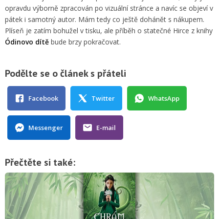
opravdu výborně zpracován po vizuální stránce a navíc se objeví v
pátek i samotný autor. Mám tedy co ještě dohánět s nákupem.
Plíseň je zatím bohužel v tisku, ale příběh o statečné Hirce z knihy
Ódinovo dítě
bude brzy pokračovat.
Podělte se o článek s přáteli
Facebook
Twitter
WhatsApp
Messenger
E-mail
Přečtěte si také: