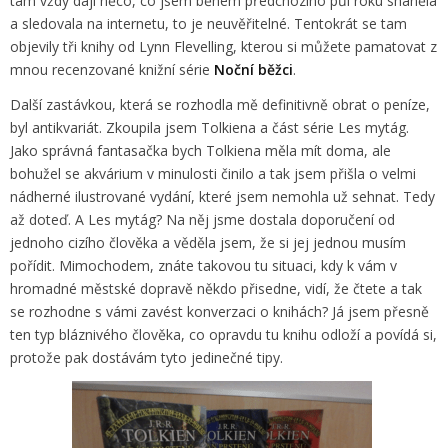
tam vždy dají něco, co jsem během předchozího půl roku sháněla
a sledovala na internetu, to je neuvěřitelné. Tentokrát se tam
objevily tři knihy od Lynn Flevelling, kterou si můžete pamatovat z
mnou recenzované knižní série
Noční běžci
.
Další zastávkou, která se rozhodla mě definitivně obrat o peníze,
byl antikvariát. Zkoupila jsem Tolkiena a část série Les mytág.
Jako správná fantasačka bych Tolkiena měla mít doma, ale
bohužel se akvárium v minulosti činilo a tak jsem přišla o velmi
nádherné ilustrované vydání, které jsem nemohla už sehnat. Tedy
až doteď. A Les mytág? Na něj jsme dostala doporučení od
jednoho cizího člověka a věděla jsem, že si jej jednou musím
pořídit. Mimochodem, znáte takovou tu situaci, kdy k vám v
hromadné městské dopravě někdo přisedne, vidí, že čtete a tak
se rozhodne s vámi zavést konverzaci o knihách? Já jsem přesně
ten typ bláznivého člověka, co opravdu tu knihu odloží a povídá si,
protože pak dostávám tyto jedinečné tipy.