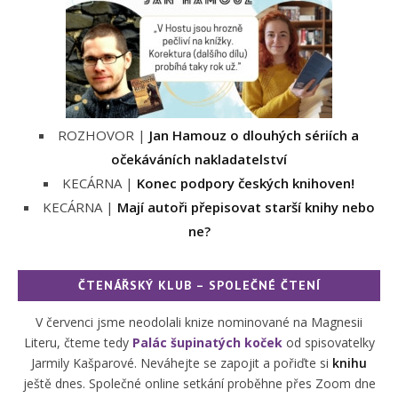
ROZHOVOR |
Jan Hamouz o dlouhých sériích a
očekáváních nakladatelství
KECÁRNA |
Konec podpory českých knihoven!
KECÁRNA |
Mají autoři přepisovat starší knihy nebo
ne?
ČTENÁŘSKÝ KLUB – SPOLEČNÉ ČTENÍ
V červenci jsme neodolali knize nominované na Magnesii
Literu, čteme tedy
Palác šupinatých koček
od spisovatelky
Jarmily Kašparové. Neváhejte se zapojit a pořiďte si
knihu
ještě dnes. Společné online setkání proběhne přes Zoom dne