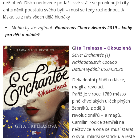
než oheň. Dívka nedovede potlačit své stále se prohlubující city
ani změnit podstatu svého bytí – musí se tedy rozhodnout. A
láska, ta z nás všech dělá hlupáky
Mohlo by vás zajímat:
Goodreads Choice Awards 2019 – knihy
pro děti a mládež
G
ita Trelease – Okouzlená
Série: Enchantée (1)
Nakladatelství: CooBoo
Datum vydání: 06.04.2020
Dekadentní příběh o lásce,
magii a revoluci.
Paříž je v roce 1789 město
plné křivolakých uliček plných
žebráků, zlodějů,
revolucionářů – a mágů…
Camillini rodiče zemřeli na
neštovice a ona se musí starat
o svou mladší sestřičku, a ještě