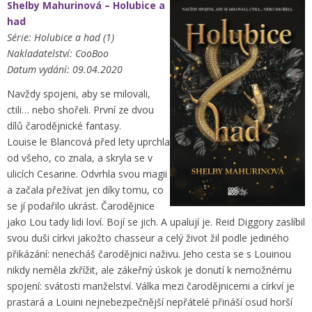
Shelby Mahurinová – Holubice a
had
Série: Holubice a had (1)
Nakladatelství: CooBoo
Datum vydání: 09.04.2020
Navždy spojeni, aby se milovali,
ctili… nebo shořeli. První ze dvou
dílů čarodějnické fantasy.
Louise le Blancová před lety uprchla
od všeho, co znala, a skryla se v
ulicích Cesarine. Odvrhla svou magii
a začala přežívat jen díky tomu, co
se jí podařilo ukrást. Čarodějnice
jako Lou tady lidi loví. Bojí se jich. A upalují je. Reid Diggory zaslíbil
svou duši církvi jakožto chasseur a celý život žil podle jediného
přikázání: nenecháš čarodějnici naživu. Jeho cesta se s Louinou
nikdy neměla zkřížit, ale zákeřný úskok je donutí k nemožnému
spojení: svátosti manželství. Válka mezi čarodějnicemi a církví je
prastará a Louini nejnebezpečnější nepřátelé přináší osud horší