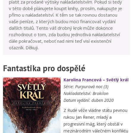
platit za prodané výtisky nakladatelstvím. Pokud si tedy
v této době plánujete koupit knihy, prosím, nakupujte je
přímo u nakladatelství. K těm se tak rovnou dostanou
vaše peníze, z kterých budou moci financovat vydání
dalších titulů. Tento váš drobný krok může dokonce
rozhodnout o tom, zda budou jednotlivá nakladatelství
dále pokračovat, neboť nad nimi teď visí existenční
otazník. Děkuji.
Fantastika pro dospělé
Karolina Francová – Světlý král
Série: Purpurová noc (3)
Nakladatelství: Brokilon
Datum vydání: duben 2020
Z Rudé věže vládne státu pevnou
rukou Jan Rener, mladý a
progresivní mág, který obstál v
mezinárodním válečném konfliktu