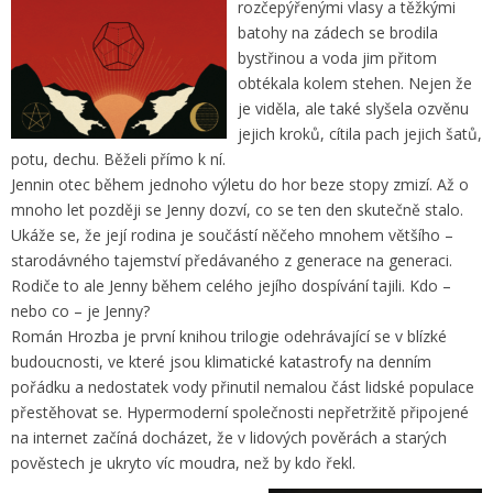
rozčepýřenými vlasy a těžkými
batohy na zádech se brodila
bystřinou a voda jim přitom
obtékala kolem stehen. Nejen že
je viděla, ale také slyšela ozvěnu
jejich kroků, cítila pach jejich šatů,
potu, dechu. Běželi přímo k ní.
Jennin otec během jednoho výletu do hor beze stopy zmizí. Až o
mnoho let později se Jenny dozví, co se ten den skutečně stalo.
Ukáže se, že její rodina je součástí něčeho mnohem většího –
starodávného tajemství předávaného z generace na generaci.
Rodiče to ale Jenny během celého jejího dospívání tajili. Kdo –
nebo co – je Jenny?
Román Hrozba je první knihou trilogie odehrávající se v blízké
budoucnosti, ve které jsou klimatické katastrofy na denním
pořádku a nedostatek vody přinutil nemalou část lidské populace
přestěhovat se. Hypermoderní společnosti nepřetržitě připojené
na internet začíná docházet, že v lidových pověrách a starých
pověstech je ukryto víc moudra, než by kdo řekl.