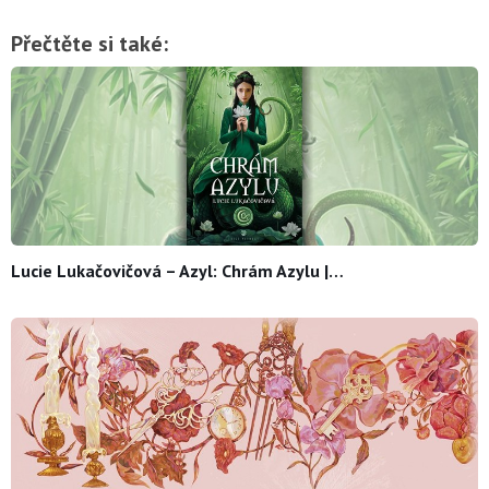
Přečtěte si také:
Lucie Lukačovičová – Azyl: Chrám Azylu |…