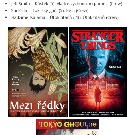
Jeff Smith – Kůstek (5): Vládce východního pomezí (Crew)
Sui Išida – Tokijský ghůl (5): Re 5 (Crew)
Hadžime Isajama – Útok titánů (23): Útok titánů (Crew)