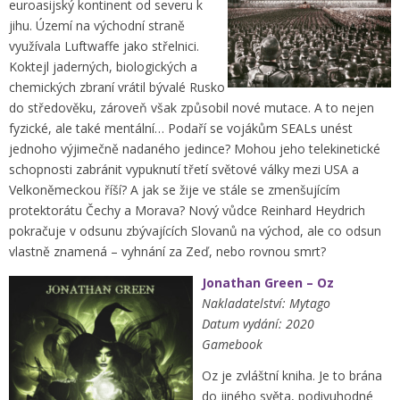
euroasijský kontinent od severu k
jihu. Území na východní straně
využívala Luftwaffe jako střelnici.
Koktejl jaderných, biologických a
chemických zbraní vrátil bývalé Rusko
do středověku, zároveň však způsobil nové mutace. A to nejen
fyzické, ale také mentální… Podaří se vojákům SEALs unést
jednoho výjimečně nadaného jedince? Mohou jeho telekinetické
schopnosti zabránit vypuknutí třetí světové války mezi USA a
Velkoněmeckou říší? A jak se žije ve stále se zmenšujícím
protektorátu Čechy a Morava? Nový vůdce Reinhard Heydrich
pokračuje v odsunu zbývajících Slovanů na východ, ale co odsun
vlastně znamená – vyhnání za Zeď, nebo rovnou smrt?
Jonathan Green – Oz
Nakladatelství: Mytago
Datum vydání: 2020
Gamebook
Oz je zvláštní kniha. Je to brána
do jiného světa, podivuhodné