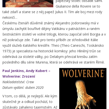
papežský stolec obsadit sami.
Giulianovi della Rovere se to
také zdaří a stane se z něj papež Julius II. Tím ale boj mezi rody
nekončí…
Českému čtenáři důvěrně známý Alejandro Jodorowsky má v
úmyslu zachytit bouřlivé dějiny Vatikánu v patnáctém a raném
šestnáctém století ve volné trilogii, kterou započal sérií Borgia a v
níž pokračuje zde. Také pro tento příběh ze středověké Itálie
využil služeb italského kreslíře. Theo (Theo Caneschi, Toskánsko
1973) je specialista na historické komiksy: jeho Hliněný trůn se
odehrává za stoleté války, po Delabym převzal kresbu zatím
posledního dílu série Murena, která se odehrává ve starém Římě.
Paul Jenkins, Andy Kubert –
Wolverine: Zrození
Nakladatelství: Crew
Datum vydání: duben 2020
V tom, co dělá, je nejlepší. Ale kým
skutečně je a odkud pochází, to
zůstávalo zahaleno tajemstvím. Až