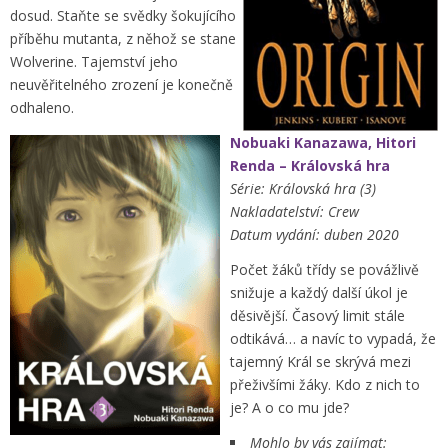
dosud. Staňte se svědky šokujícího
příběhu mutanta, z něhož se stane
Wolverine. Tajemství jeho
neuvěřitelného zrození je konečně
odhaleno.
Nobuaki Kanazawa, Hitori
Renda – Královská hra
Série: Královská hra (3)
Nakladatelství: Crew
Datum vydání: duben 2020
Počet žáků třídy se povážlivě
snižuje a každý další úkol je
děsivější. Časový limit stále
odtikává… a navíc to vypadá, že
tajemný Král se skrývá mezi
přeživšími žáky. Kdo z nich to
je? A o co mu jde?
Mohlo by vás zajímat: