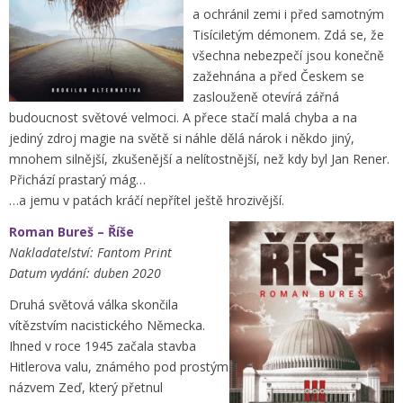
a ochránil zemi i před samotným
Tisíciletým démonem. Zdá se, že
všechna nebezpečí jsou konečně
zažehnána a před Českem se
zaslouženě otevírá zářná
budoucnost světové velmoci. A přece stačí malá chyba a na
jediný zdroj magie na světě si náhle dělá nárok i někdo jiný,
mnohem silnější, zkušenější a nelítostnější, než kdy byl Jan Rener.
Přichází prastarý mág…
…a jemu v patách kráčí nepřítel ještě hrozivější.
Roman Bureš – Říše
Nakladatelství: Fantom Print
Datum vydání: duben 2020
Druhá světová válka skončila
vítězstvím nacistického Německa.
Ihned v roce 1945 začala stavba
Hitlerova valu, známého pod prostým
názvem Zeď, který přetnul