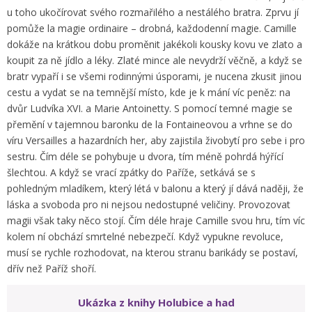
u toho ukočírovat svého rozmařilého a nestálého bratra. Zprvu jí
pomůže la magie ordinaire – drobná, každodenní magie. Camille
dokáže na krátkou dobu proměnit jakékoli kousky kovu ve zlato a
koupit za ně jídlo a léky. Zlaté mince ale nevydrží věčně, a když se
bratr vypaří i se všemi rodinnými úsporami, je nucena zkusit jinou
cestu a vydat se na temnější místo, kde je k mání víc peněz: na
dvůr Ludvíka XVI. a Marie Antoinetty. S pomocí temné magie se
přemění v tajemnou baronku de la Fontaineovou a vrhne se do
víru Versailles a hazardních her, aby zajistila živobytí pro sebe i pro
sestru. Čím déle se pohybuje u dvora, tím méně pohrdá hýřící
šlechtou. A když se vrací zpátky do Paříže, setkává se s
pohledným mladíkem, který létá v balonu a který jí dává naději, že
láska a svoboda pro ni nejsou nedostupné veličiny. Provozovat
magii však taky něco stojí. Čím déle hraje Camille svou hru, tím víc
kolem ní obchází smrtelné nebezpečí. Když vypukne revoluce,
musí se rychle rozhodovat, na kterou stranu barikády se postaví,
dřív než Paříž shoří.
Ukázka z knihy Holubice a had