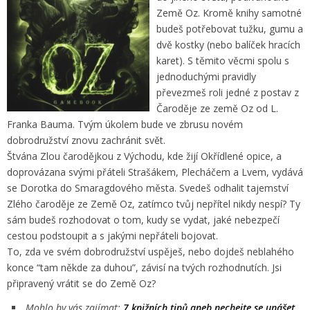
Země Oz. Kromě knihy samotné
budeš potřebovat tužku, gumu a
dvě kostky (nebo balíček hracích
karet). S těmito věcmi spolu s
jednoduchými pravidly
převezmeš roli jedné z postav z
Čaroděje ze země Oz od L.
Franka Bauma. Tvým úkolem bude ve zbrusu novém
dobrodružství znovu zachránit svět.
Štvána Zlou čarodějkou z Východu, kde žijí Okřídlené opice, a
doprovázana svými přáteli Strašákem, Plecháčem a Lvem, vydává
se Dorotka do Smaragdového města. Svedeš odhalit tajemství
Zlého čaroděje ze Země Oz, zatímco tvůj nepřítel nikdy nespí? Ty
sám budeš rozhodovat o tom, kudy se vydat, jaké nebezpečí
cestou podstoupit a s jakými nepřáteli bojovat.
To, zda ve svém dobrodružství uspěješ, nebo dojdeš neblahého
konce “tam někde za duhou”, závisí na tvých rozhodnutích. Jsi
připravený vrátit se do Země Oz?
Mohlo by vás zajímat:
7 knižních tipů aneb nechejte se unášet