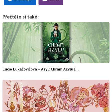
Přečtěte si také:
Lucie Lukačovičová – Azyl: Chrám Azylu |…