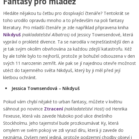
Fantasy pro mládež
Hledáte nějakou tu četbu pro dospívající čtenáře? Tentokrát se
toho urodilo opravdu mnoho a to především na poli fantasy
literatury. Pro mladší čtenáře je zde například připravena kniha
Nikdyuš
(nakladatelství Albatros)
od Jessicy Townsendové, která
vypráví o prokleté dívence. Ta se narodila v nejnešťastnější den a
je tak svým okolím obviňována za každou zdejší katastrofu. Kéž
by ale tohle bylo to nejhorší, protože je bohužel odsouzena v den
svých 11 narozenin zemřít. Ale pak se jí najednou otevře možnost
utéct do tajemného světa Nikdyuš, který by ji měl před její
kletbou ochránit.
Jessica Townsendová – Nikdyuš
Pokud vám chybí nějaké to urban fantasy, můžete v květnu
sáhnout po novince
Ztracení
(nakladatelství Host)
od Henrika
Fexeuse, která vás zavede hluboko pod ulice dnešního
Stockholmu. Jeho tajemství bude prozkoumávat Ky, která
omylem ve svém pokoji ve zdi vyrazí díru, která ji zavede do
neznáma. Ovšem není jediná, protože podzemní chodby objeví i