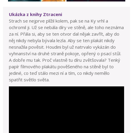
Ukázka z knihy Ztraceni
Strach se nejprve plížil kolem, pak se na Ky vrhl a
ochromil ji. Už se nebála díry ve stěně, ale toho neznáma
za ní. Přála si, aby se ten otvor dal nějak zavřít, aby do
něj nikdy nebyla bývala lezla. Aby se ten plakát nikdy
nesnažila pověsit. Houdini byl už natrvalo vykázán do
vyhnanství na druhé straně pokoje, opřený o psací stůl.
A dobře mu tak. Proč vlastně tu díru zvětšovala? Tenký
papír filmového plakátu pověšeného na stěně byl to
jediné, co teď stálo mezi ní a tím, co nikdy nemělo
spatřit světlo světa.