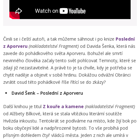
Činili se i čeští autoři, a tak můžeme sáhnout i po knize
Poslední
z Aporveru
(nakladatelství Fragment)
od Davida Šenka, která nás
zavede do pohádkového světa Aporveru. Bohužel ale smrtí
nevinného člověka začaly tento svět pohlcovat Temnoty, které se
zdají již nezastavitelné. A právě to je ta chvíle, kdy je potřeba se
chytit naděje a objevit v sobě hrdinu. Dokážou odvážní Obránci
zvrátit osud této pohádkové říše řítící se do zkázy?
David Šenk – Poslední z Aporveru
Další knihou je titul
Z kouře a kamene
(nakladatelství Fragment)
od Alžbety Bílkové, která se stala vítězkou literární soutěže
Hvězda inkoustu. Tentokrát se podíváme na místo, kde žijí bok po
boku obyčejní lidé a nadpřirozené bytosti. To vše probíhá pod
přísným dohledem čtyř vládců města. Jeden z nich ale umírá v