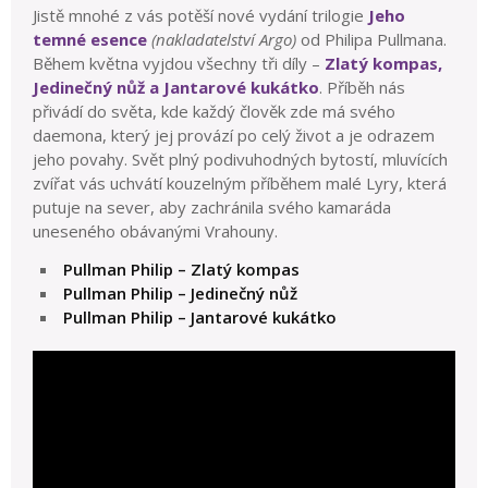
Jistě mnohé z vás potěší nové vydání trilogie
Jeho
temné esence
(nakladatelství Argo)
od Philipa Pullmana.
Během května vyjdou všechny tři díly –
Zlatý kompas,
Jedinečný nůž a Jantarové kukátko
. Příběh nás
přivádí do světa, kde každý člověk zde má svého
daemona, který jej provází po celý život a je odrazem
jeho povahy. Svět plný podivuhodných bytostí, mluvících
zvířat vás uchvátí kouzelným příběhem malé Lyry, která
putuje na sever, aby zachránila svého kamaráda
uneseného obávanými Vrahouny.
Pullman Philip – Zlatý kompas
Pullman Philip – Jedinečný nůž
Pullman Philip – Jantarové kukátko