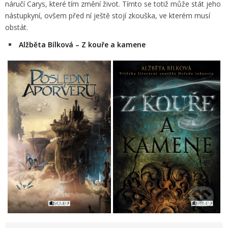
náručí Carys, které tím změní život. Tímto se totiž může stát jeho
nástupkyní, ovšem před ní ještě stojí zkouška, ve kterém musí
obstát.
Alžběta Bílková – Z kouře a kamene