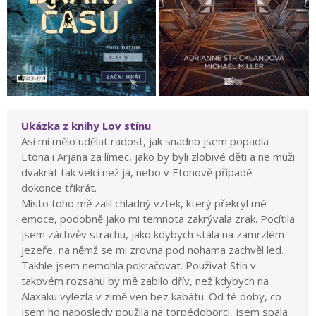
Ukázka z knihy Lov stínu
Asi mi mělo udělat radost, jak snadno jsem popadla
Etona i Arjana za límec, jako by byli zlobivé děti a ne muži
dvakrát tak velcí než já, nebo v Etonově případě
dokonce třikrát.
Místo toho mě zalil chladný vztek, který překryl mé
emoce, podobně jako mi temnota zakrývala zrak. Pocítila
jsem záchvěv strachu, jako kdybych stála na zamrzlém
jezeře, na němž se mi zrovna pod nohama zachvěl led.
Takhle jsem nemohla pokračovat. Používat Stín v
takovém rozsahu by mě zabilo dřív, než kdybych na
Alaxaku vylezla v zimě ven bez kabátu. Od té doby, co
jsem ho naposledy použila na torpédoborci, jsem spala