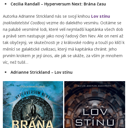
Cecilia Randall – Hyperversum Next: Brána času
Autorka Adrianne Strickland nás se svojí knihou
Lov stínu
(nakladatelství CooBoo)
vezme do dalekého vesmíru. Ocitáme se
na palubě vesmírné lodi, které velí nejmladší kapitánka všech dob
a právě sem nastupuje jako nový řadový člen Nev. Ale on není až
tak obyčejný, ve skutečnosti je z královské rodiny a touží po klíčí k
měnící se galaktické civilizaci, který má kapitánka chránit. Jeho
prvním krokem je její únos, ale jak se ukáže, za vším je mnohem
víc, než tušil…
Adrianne Strickland – Lov stínu