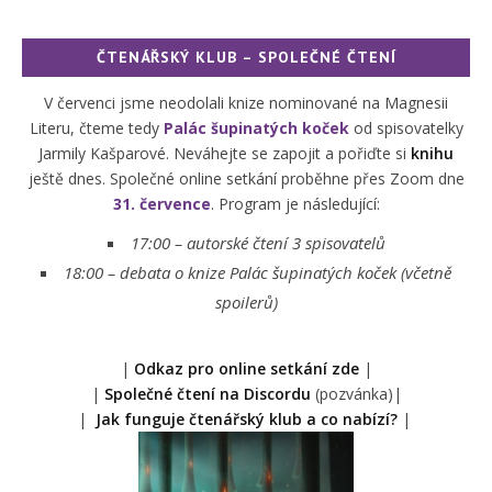
ČTENÁŘSKÝ KLUB – SPOLEČNÉ ČTENÍ
V červenci jsme neodolali knize nominované na Magnesii
Literu, čteme tedy
Palác šupinatých koček
od spisovatelky
Jarmily Kašparové. Neváhejte se zapojit a pořiďte si
knihu
ještě dnes. Společné online setkání proběhne přes Zoom dne
31. července
. Program je následující:
17:00 – autorské čtení 3 spisovatelů
18:00 –
debata o knize Palác šupinatých koček (včetně
spoilerů)
|
Odkaz pro online setkání zde
|
|
Společné čtení na Discordu
(pozvánka)|
|
Jak funguje čtenářský klub a co nabízí?
|