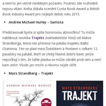
a není to jen věčně nevlídným počasím. Poutníci zde rozhodně
nejsou vítáni. Kniha získala ocenění Costa Book Award a British
Book Industry Award pro nejlepší debut roku 2015.
Andrew Michael Hurley – Samota
Představovali byste si spíše hororovou atmosféru? Tu může
nabídnout novinka
Trajekt
(nakladatelství Host)
od Matse
Strandberga, která nás přenese na palubu trajektu Baltic
Charisma. Ten se plaví mezi Švédskem a Finskem s celkem 12
pasažéry na palubě, kteří se chtějí hlavně dobře bavit. Jenže
nepočítají s tím, že tahle plavba se může obrátit proti nim a není
kam utéct. Všude jen moře a nikomu nejde věřit.
Mats Strandberg – Trajekt