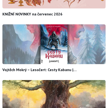
KNIŽNÍ NOVINKY na červenec 2026
Vojtěch Mokrý – Lesočert: Cesty Kabanu |…