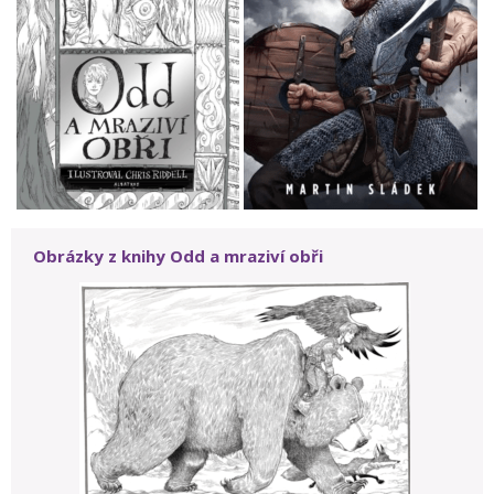
Obrázky z knihy Odd a mraziví obři