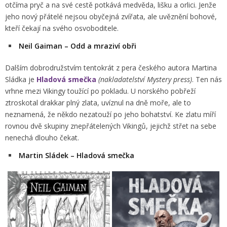
otčíma pryč a na své cestě potkává medvěda, lišku a orlici. Jenže
jeho nový přátelé nejsou obyčejná zvířata, ale uvěznění bohové,
kteří čekají na svého osvoboditele.
Neil Gaiman – Odd a mraziví obři
Dalším dobrodružstvím tentokrát z pera českého autora Martina
Sládka je
Hladová smečka
(nakladatelství Mystery press)
. Ten nás
vrhne mezi Vikingy toužící po pokladu. U norského pobřeží
ztroskotal drakkar plný zlata, uvíznul na dně moře, ale to
neznamená, že někdo nezatouží po jeho bohatství. Ke zlatu míří
rovnou dvě skupiny znepřátelených Vikingů, jejichž střet na sebe
nenechá dlouho čekat.
Martin Sládek – Hladová smečka