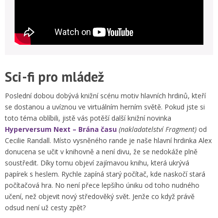
Sci-fi pro mládež
Poslední dobou dobývá knižní scénu motiv hlavních hrdinů, kteří
se dostanou a uvíznou ve virtuálním herním světě. Pokud jste si
toto téma oblíbili, jistě vás potěší další knižní novinka
Hyperversum Next – Brána času
(nakladatelství Fragment)
od
Cecilie Randall. Místo vysněného rande je naše hlavní hrdinka Alex
donucena se učit v knihovně a není divu, že se nedokáže plně
soustředit. Díky tomu objeví zajímavou knihu, která ukrývá
papírek s heslem. Rychle zapíná starý počítač, kde naskočí stará
počítačová hra. No není přece lepšího úniku od toho nudného
učení, než objevit nový středověký svět. Jenže co když právě
odsud není už cesty zpět?