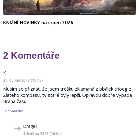
KNIŽNÍ NOVINKY na srpen 2026
2 Komentáře
napsal:
K
29. dubna 2018 (15:43)
Musím se přiznat, že jsem trošku zklamaná z obálek trioogie
Zlatého kompasu, ty staré byly lepší. Opravdu dobře vypadá
Brána času
Odpovědět
Dragell
napsal:
4. května 2018 (16:04)