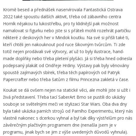
Kromě besed a přednášek naservírovala Fantastická Ostrava
2022 také spoustu dalších aktivit, třeba od zábavního centra
Horník nějakou tu lukostřelbu, pro ty klidnější pak možnost
namalovat si figurku nebo jste si s přáteli mohli rozehrát partičku
některé z deskových her v Mindok koutku. Na své si přišli také ti,
kteří chtěli jen nakouknout pod ruce šikovným tvůrcům. Ti zde
totiž nejen prodávali své výtvory, ať už to byly ilustrace, hand-
made doplňky nebo třeba pletení plyšáci. Já si třeba hned odnesla
podepsaný plakát od Ondřeje Hrdiny. Výstavy pak byly věnovány
spoustě zajímavých sbírek, třeba těch papírových od Patryk
Papercrafter nebo třeba šatům z filmu Princezna zakletá v čase.
Koukat se dá ovšem nejen na statické věci, ale mohli jste si užít i
živá představení. Třeba tací SaberArt Brno se pustili do ukázky
souboje se světelnými meči ve stylizaci Star Wars. Oba dva dny
byla také ukázka parních strojů od Parního Experimentu, který nás
vlastně nakonec s dcerkou vyhnal a byl tak díky výstřelům pro nás
závěrečným plačtivým programem dne (nenašla jsem je v
programu, jinak bych se jim z výše uvedených důvodů vyhnula).