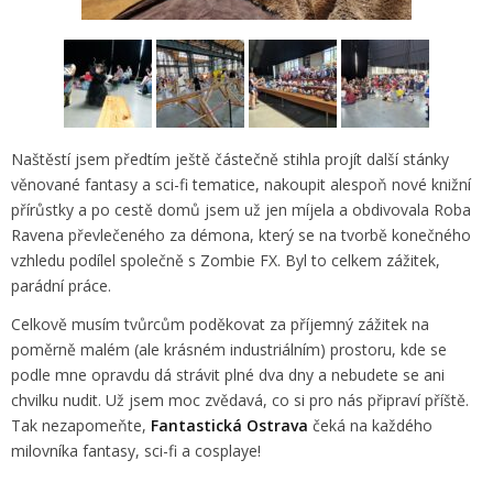
Naštěstí jsem předtím ještě částečně stihla projít další stánky
věnované fantasy a sci-fi tematice, nakoupit alespoň nové knižní
přírůstky a po cestě domů jsem už jen míjela a obdivovala Roba
Ravena převlečeného za démona, který se na tvorbě konečného
vzhledu podílel společně s Zombie FX. Byl to celkem zážitek,
parádní práce.
Celkově musím tvůrcům poděkovat za příjemný zážitek na
poměrně malém (ale krásném industriálním) prostoru, kde se
podle mne opravdu dá strávit plné dva dny a nebudete se ani
chvilku nudit. Už jsem moc zvědavá, co si pro nás připraví příště.
Tak nezapomeňte,
Fantastická Ostrava
čeká na každého
milovníka fantasy, sci-fi a cosplaye!