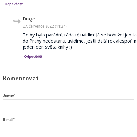
Odpovědět
Dragell
napsal:
27. července 2022 (11:24)
To by bylo parádní, ráda tě uvidím! Já se bohužel jen ta
do Prahy nedostanu, uvidíme, jestli další rok alespoň n
jeden den Světa knihy :)
Odpovědět
Komentovat
*
Jméno
*
E-mail