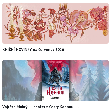
KNIŽNÍ NOVINKY na červenec 2026
Vojtěch Mokrý – Lesočert: Cesty Kabanu |…