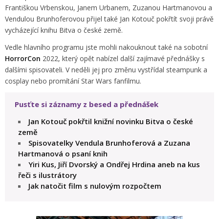
Františkou Vrbenskou, Janem Urbanem, Zuzanou Hartmanovou a
Vendulou Brunhoferovou přijel také Jan Kotouč pokřtít svoji právě
vycházející knihu Bitva o české země.
Vedle hlavního programu jste mohli nakouknout také na sobotní
HorrorCon
2022, který opět nabízel další zajímavé přednášky s
dalšími spisovateli. V neděli jej pro změnu vystřídal steampunk a
cosplay nebo promítání Star Wars fanfilmu.
Pusťte si záznamy z besed a přednášek
Jan Kotouč pokřtil knižní novinku Bitva o české
země
Spisovatelky Vendula Brunhoferová a Zuzana
Hartmanová o psaní knih
Yiri Kus, Jiří Dvorský a Ondřej Hrdina aneb na kus
řeči s ilustrátory
Jak natočit film s nulovým rozpočtem