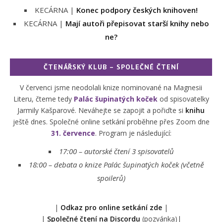
KECÁRNA |
Konec podpory českých knihoven!
KECÁRNA |
Mají autoři přepisovat starší knihy nebo
ne?
ČTENÁŘSKÝ KLUB – SPOLEČNÉ ČTENÍ
V červenci jsme neodolali knize nominované na Magnesii
Literu, čteme tedy
Palác šupinatých koček
od spisovatelky
Jarmily Kašparové. Neváhejte se zapojit a pořiďte si
knihu
ještě dnes. Společné online setkání proběhne přes Zoom dne
31. července
. Program je následující:
17:00 – autorské čtení 3 spisovatelů
18:00 –
debata o knize Palác šupinatých koček (včetně
spoilerů)
|
Odkaz pro online setkání zde
|
|
Společné čtení na Discordu
(pozvánka)|