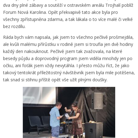
dva dny plné zábavy a soutěží v ostravském areálu Trojhalí poblíž
Forum Nová Karolina. Opět překvapivě tato akce byla pro
všechny zpřístupněna zdarma, a tak lákala o to více malé či velké
bez rozdílu.
Ráda bych vám napsala, jak jsem to všechno pečlivě prošmejdila,
ale kvůli malému přírůstku v rodině jsem si troufla jen dvě hodiny
každý den nakouknout. Pečlivě jsem tak zvažovala, na které
besedy půjdu a doprovodný program jsem viděla mnohdy jen po
očku, ani foťák jsem vždy nevytáhla. I přesto můžu říct, že jako
takový tentokrát příležitostný návštěvník jsem byla mile potěšena,
tak snad si stihnu příště opět vše užít plnými doušky.