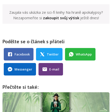
Zaujala vás ukázka ze sci-fi knihy Na hraně apokalypsy?
Nezapomeňte si
zakoupit svůj výtisk
ještě dnes!
Podělte se o článek s přáteli
Facebook
Twitter
WhatsApp
Messenger
E-mail
Přečtěte si také: