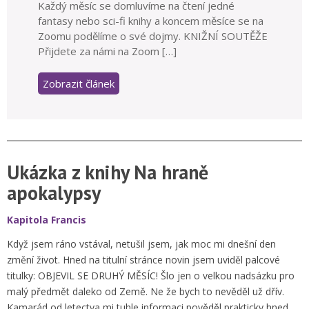
Každý měsíc se domluvíme na čtení jedné
fantasy nebo sci-fi knihy a koncem měsíce se na
Zoomu podělíme o své dojmy. KNIŽNÍ SOUTĚŽE
Přijdete za námi na Zoom […]
Zobrazit článek
Ukázka z knihy Na hraně
apokalypsy
Kapitola Francis
Když jsem ráno vstával, netušil jsem, jak moc mi dnešní den
změní život. Hned na titulní stránce novin jsem uviděl palcové
titulky: OBJEVIL SE DRUHÝ MĚSÍC! Šlo jen o velkou nadsázku pro
malý předmět daleko od Země. Ne že bych to nevěděl už dřív.
Kamarád od letectva mi tuhle informaci pověděl prakticky hned