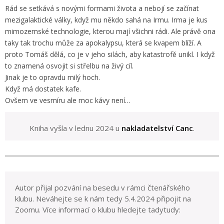
Rád se setkává s novými formami života a nebojí se začínat
mezigalaktické války, když mu někdo sahá na Irmu. Irma je kus
mimozemské technologie, kterou mají všichni rádi. Ale právě ona
taky tak trochu může za apokalypsu, která se kvapem blíží. A
proto Tomáš dělá, co je v jeho silách, aby katastrofě unikl. I když
to znamená osvojit si střelbu na živý cíl.
Jinak je to opravdu milý hoch.
Když má dostatek kafe.
Ovšem ve vesmíru ale moc kávy není…
Kniha vyšla v lednu 2024 u
nakladatelství Canc
.
Autor přijal pozvání na besedu v rámci čtenářského
klubu. Neváhejte se k nám tedy 5.4.2024 připojit na
Zoomu. Více informací o klubu hledejte tadytudy: