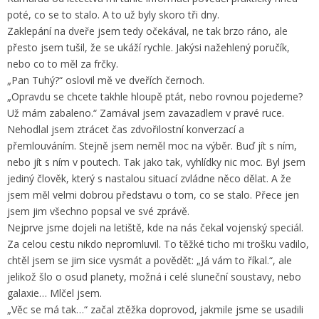
poté, co se to stalo. A to už byly skoro tři dny.
Zaklepání na dveře jsem tedy očekával, ne tak brzo ráno, ale
přesto jsem tušil, že se ukáží rychle. Jakýsi nažehlený poručík,
nebo co to měl za frčky.
„Pan Tuhý?“ oslovil mě ve dveřích černoch.
„Opravdu se chcete takhle hloupě ptát, nebo rovnou pojedeme?
Už mám zabaleno.“ Zamával jsem zavazadlem v pravé ruce.
Nehodlal jsem ztrácet čas zdvořilostní konverzací a
přemlouváním. Stejně jsem neměl moc na výběr. Buď jít s ním,
nebo jít s ním v poutech. Tak jako tak, vyhlídky nic moc. Byl jsem
jediný člověk, který s nastalou situací zvládne něco dělat. A že
jsem měl velmi dobrou představu o tom, co se stalo. Přece jen
jsem jim všechno popsal ve své zprávě.
Nejprve jsme dojeli na letiště, kde na nás čekal vojenský speciál.
Za celou cestu nikdo nepromluvil. To těžké ticho mi trošku vadilo,
chtěl jsem se jim sice vysmát a povědět: „Já vám to říkal.“, ale
jelikož šlo o osud planety, možná i celé sluneční soustavy, nebo
galaxie… Mlčel jsem.
„Věc se má tak…“ začal ztěžka doprovod, jakmile jsme se usadili