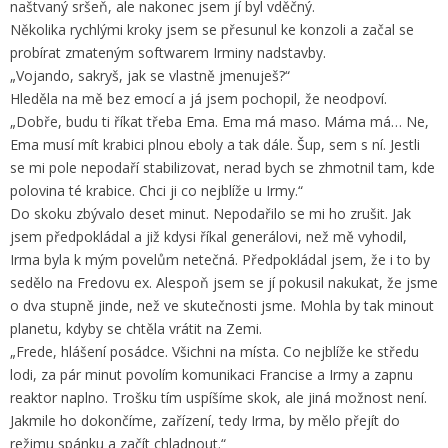
naštvaný sršeň, ale nakonec jsem jí byl vděčný.
Několika rychlými kroky jsem se přesunul ke konzoli a začal se
probírat zmateným softwarem Irminy nadstavby.
„Vojando, sakryš, jak se vlastně jmenuješ?“
Hleděla na mě bez emocí a já jsem pochopil, že neodpoví.
„Dobře, budu ti říkat třeba Ema. Ema má maso. Máma má… Ne,
Ema musí mít krabici plnou eboly a tak dále. Šup, sem s ní. Jestli
se mi pole nepodaří stabilizovat, nerad bych se zhmotnil tam, kde
polovina té krabice. Chci ji co nejblíže u Irmy.“
Do skoku zbývalo deset minut. Nepodařilo se mi ho zrušit. Jak
jsem předpokládal a již kdysi říkal generálovi, než mě vyhodil,
Irma byla k mým povelům netečná. Předpokládal jsem, že i to by
sedělo na Fredovu ex. Alespoň jsem se jí pokusil nakukat, že jsme
o dva stupně jinde, než ve skutečnosti jsme. Mohla by tak minout
planetu, kdyby se chtěla vrátit na Zemi.
„Frede, hlášení posádce. Všichni na místa. Co nejblíže ke středu
lodi, za pár minut povolím komunikaci Francise a Irmy a zapnu
reaktor naplno. Trošku tím uspíšíme skok, ale jiná možnost není.
Jakmile ho dokončíme, zařízení, tedy Irma, by mělo přejít do
režimu spánku a začít chladnout.“