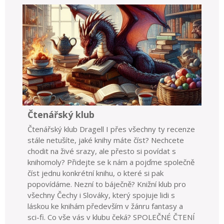
Čtenářský klub
Čtenářský klub Dragell I přes všechny ty recenze
stále netušíte, jaké knihy máte číst? Nechcete
chodit na živé srazy, ale přesto si povídat s
knihomoly? Přidejte se k nám a pojďme společně
číst jednu konkrétní knihu, o které si pak
popovídáme. Nezní to báječně? Knižní klub pro
všechny Čechy i Slováky, který spojuje lidi s
láskou ke knihám především v žánru fantasy a
sci-fi. Co vše vás v klubu čeká? SPOLEČNÉ ČTENÍ