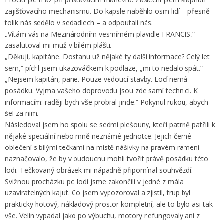
zajišťovacího mechanismu. Do kapsle naběhlo osm lidí – přesně
tolik nás sedělo v sedadlech – a odpoutali nás.
„Vítám vás na Mezinárodním vesmírném plavidle FRANCIS,“
zasalutoval mi muž v bílém plášti.
„Děkuji, kapitáne. Dostanu už nějaké ty další informace? Celý let
sem,“ píchl jsem ukazováčkem k podlaze, „mi to nedalo spát.“
„Nejsem kapitán, pane. Pouze vedoucí stavby. Loď nemá
posádku. Vyjma vašeho doprovodu jsou zde samí technici. K
informacím: raději bych vše probral jinde.“ Pokynul rukou, abych
šel za ním.
Následoval jsem ho spolu se sedmi plešouny, kteří patrně patřili k
nějaké speciální nebo mně neznámé jednotce. Jejich černé
oblečení s bílými tečkami na místě nášivky na pravém rameni
naznačovalo, že by v budoucnu mohli tvořit právě posádku této
lodi. Tečkovaný obrázek mi nápadně připomínal souhvězdí.
Svižnou procházku po lodi jsme zakončili v jedné z mála
uzavíratelných kajut. Co jsem vypozoroval a zjistil, trup byl
prakticky hotový, nákladový prostor kompletní, ale to bylo asi tak
vše. Velín vypadal jako po výbuchu, motory nefungovaly ani z