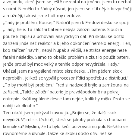
a vojandu, které jsem se ještě nezeptal na jméno, jsem tu nechal
s námi. Nemělo to žádný důvod, jen jsem se cítil nějak bezpečněji
a mužněji, takoví jsme holt my nerdové.
„Tady je problém. Koukej.“ Natočil jsem k Fredovi desku se spoji.
„Tady, hele. Ta záložní baterie nebyla záložní baterie. Sloužila
pouze k zápisu a uchování analytických dat. Při skoku se ocitlo
zařízení jinde než reaktor a k jeho dokončení nemělo energii. Ten,
kdo zařízení navrhl, nebyl hlupák a věděl, že ztráta energie nese
fatální následky. Samo to obešlo problém a zkusilo použít baterii,
jenže proud byl moc velký a tenhle odpor nevydržela. Tady.“
Ukázal jsem na vypálené místo skrz desku. „Tím pádem skok
neproběhl, jelikož se vypálil procesor řídící spotřebu a distribuci.“
„To by mohl být problém.“ Fred si nadzvedl brýle a zamžoural na
zařízení. „Takže záložní baterie je pravděpodobně na pokraji
entropie. Kvůli vypálené desce tam nejde, kolik by mělo. Proto se
nabíjí tak dlouho.“
Tentokrát jsem pokýval hlavou já. „Bojím se, že další skok
nevydrží. Všiml sis těch těl, která se jakoby prolnula s chodbami
komplexu? Myslím, že to bylo kvůli udržovacímu poli. Nešířilo se
rovnoměrně a plynule, takže ke skoku došlo dřív, než se