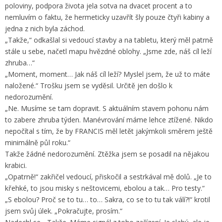
poloviny, podpora života jela sotva na dvacet procent a to
nemluvím o faktu, že hermeticky uzavřít šly pouze čtyři kabiny a
jedna z nich byla záchod.
„Takže,“ odkašlal si vedoucí stavby a na tabletu, který měl patrně
stále u sebe, načetl mapu hvězdné oblohy. „Jsme zde, náš cíl leží
zhruba…“
„Moment, moment… Jak náš cíl leží? Myslel jsem, že už to máte
naložené.“ Trošku jsem se vyděsil. Určitě jen došlo k
nedorozumění.
„Ne. Musíme se tam dopravit. S aktuálním stavem pohonu nám
to zabere zhruba týden. Manévrování máme lehce ztížené. Nikdo
nepočítal s tím, že by FRANCIS měl letět jakýmkoli směrem ještě
minimálně půl roku.“
Takže žádné nedorozumění. Ztěžka jsem se posadil na nějakou
krabici.
„Opatrně!“ zakřičel vedoucí, přiskočil a sestrkával mě dolů. „Je to
křehké, to jsou misky s neštovicemi, ebolou a tak… Pro testy.“
„S ebolou? Proč se to tu… to… Sakra, co se to tu tak válí?!“ krotil
jsem svůj úlek. „Pokračujte, prosím.“