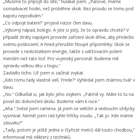
„Musíme to připojit do sítě,“ hulákal jsem. „Pánové, máme
osmadvacet hodin, než proběhne skok. Bez proudu se tomu pod
kapotu nepodívám.“
„Co odpojit baterii?“ projevil názor člen davu.
„Výborný nápad, kolego. A jste si jistý, že to opravdu chcete? V
případě ztráty napájení provede zařízení skok dříve, aby předešlo
svému poškození. A hned přeruším hloupé připomínky: Skok se
provede s nedostatkem energie, takže s udržovacím polem
menším než tato loď. Pro vojenský personál: Budeme mít
opravdu velkou díru v trupu.“
Zavládlo ticho. Už jsem si začínal zvykat.
„Kdo tomu tady vlastně velí, Frede?“ Vyhledal jsem známou tvář v
davu.
„No.“ Odkašlal si, jak bylo jeho zvykem. „Patrně vy. Máte to tu na
povel do dokončení úkolu. Budeme vám k ruce.“
„Aha.“ Svěsil jsem ramena. Já jsem se velícím a vedoucím vždycky
vysmíval. Neměl jsem rád tyhle hříčky osudu. „Tak jo. Kde máme
zásuvku?“
„Tady, potom je ještě jedna o čtyřicet metrů dál touto chodbou,“
informoval mě některý z techniků.