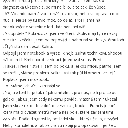
vytvořil zhruba před třemi lety. A –“ Zarazil jsem se. Co
diagnostika ukazovala, se mi nelíbilo, a to tak, že vůbec.
„A?“ Vojandu patrně zaujal náš rozhovor, nebo se opravdu moc
nudila. Ne že by tu bylo moc, co dělat. Trčeli jsme na
nedokončené vesmírné lodi, kde není ani wifi.
„A doprdele.“ Pokračoval jsem ve čtení. „Kolik mají tyhle necky
metrů?“ Nečekal jsem na odpověď a naboural se do systému lodi.
„Čtyři sta osmdesát. Sakra.“
Odpojil jsem notebook a vyrazil k nejbližšímu technikovi. Shodou
náhod mi běžel naproti vedoucí. Jmenoval se asi Fred.
„Takže, Frede,“ střelil jsem od boku, a jelikož mlčel, patrně jsem
se trefil. „Máme problém, velkej. Asi tak půl kilometru velkej.“
Poplácal jsem notebook.
„Jo. Máme jich víc,“ zamračil se.
„No, ale tenhle je tak nějak smrtelnej, pro nás, ne-li pro celou
galaxii, jak už jsem tady někomu povídal. Vlastně tam,“ ukázal
jsem skrze okno do volného vesmíru. „Koukej. Francis je loď,
která má o dvacet metrů méně než pole, které zařízení umí
vytvořit. Podle diagnostiky poslední skok, který učinilo, nevyšel.
Nebyl kompletní, a tak se znovu nabíjí pro opakování, jenže…