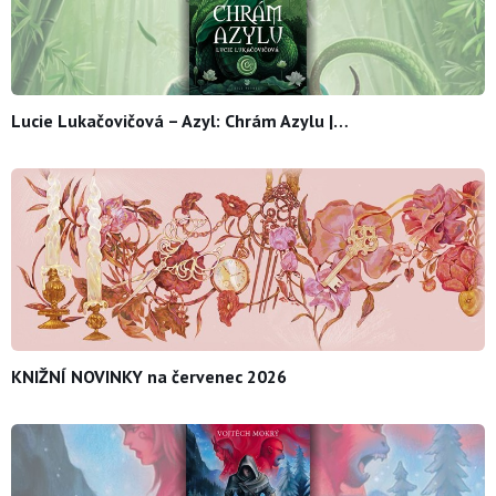
Lucie Lukačovičová – Azyl: Chrám Azylu |…
KNIŽNÍ NOVINKY na červenec 2026