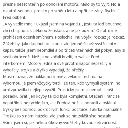
přesně deset vteřin po dohoření motorů. Mělo by to vyjít. No a
ostatní, sednout prosím po směru letu a opřít se zády. Rychle.“
Fred odběhl.
„A vy vedle mne,“ ukázal jsem na vojandu. „Jestli ta loď bouchne,
chci chcípnout s pěknou ženskou, a ne jak buzna.“ Ostatní mé
prohlášení ocenili smíchem. Poslechla. Inu voják, rozkaz je rozkaz.
Zážeh byl jako kopnutí od slona, ale jemnější než vystřelení v
kapsli, takže jsem neomdlel a po třiceti vteřinách dal pokyn, aby si
sedli obráceně. Než jsme začali brzdit, ozval se Fred
interkomem. Motory jedna a dvě prvotní nápor nepřežily a
vyhořely, trojka a čtyřka vypadají, že přežily.
Musím uznat, že nakládací manévr zvládali technici na
výbornou. Já jsem vždycky tvrdil, že ten, kdo vymyslí systém, ho
umí zpravidla i nejlépe využít. Prakticky jsem si nemohl lepší
posádku přát. Jen kdyby ta loď byla kompletní. Otáčení Francise
nepatřilo k nejrychlejším, ale Fredovi hoši si poradili a ovládali
trysky bez pomoci pokročilých funkcí počítače. Takřka manuálně.
Trošku to s námi házelo, ale jinak se nic zvláštního nestalo.
Všiml jsem si, jak někdo šikovný využil zbytkovou setrvačnost.