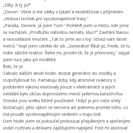
„Díky. A ty jsi?“
„Devon.“ Všiml si mé záliby v tykání a neobtěžoval s příjmením.
„Vedoucí technik pro vysokonapěťové trasy.“
„Paráda, Devone. Já jsem Tom.“ Prohlédl jsem si místo, kde jsme
se nacházeli. „Prodlužku náhodou nemáte, kluci?“ Zavrtění hlavou
a nesouhlasné mručení. „Tak to jsme asi v loji. Schází nám deset
metrů.“ Kopl jsem vztekle do zdi. „Generátor! Říkal jsi, Frede, že tu
máte záložní reaktor. Řekni mi, prosím tě, že je přenosnej,“ sepjal
jsem ruce jako při modlitbě.
Řekl, že jo.
Zabralo dalších deset hodin, dostat generátor do chodby a
rozpohybovat ho. Pamatuju doby, kdy atomové reaktory o
podobném výkonu existovaly pouze v elektrárnách a jejich
ovládání bylo občas doprovázeno menší jadernou katastrofou.
Dneska jsou vcelku běžně používané. I když je pro naše účely
dostačující, jeho výkon se nerovná ani jednomu promile toho, co
má proudit vysokonapěťovým vedením v trupu lodi.
Osm hodin jsem se pokoušel prokousat přepálenými a spečenými
vodiči rozhraní a deskami zajišťujícími napájení. Fred mi asistoval