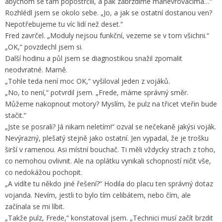
abychom se tam popostrčili, a pak zabrzdíme manévrovacíma…“
Rozhlédl jsem se okolo sebe. „Jo, a jak se ostatní dostanou ven?
Nepotřebujeme tu víc lidí než deset.“
Fred zavrčel. „Moduly nejsou funkční, vezeme se v tom všichni.“
„OK,“ povzdechl jsem si.
Další hodinu a půl jsem se diagnostikou snažil zpomalit
neodvratné. Marně.
„Tohle teda není moc OK,“ vyšiloval jeden z vojáků.
„No, to není,“ potvrdil jsem. „Frede, máme správný směr.
Můžeme nakopnout motory? Myslím, že pulz na třicet vteřin bude
stačit.“
„Jste se posrali? Já nikam neletím!“ ozval se nečekaně jakýsi voják.
Nevýrazný, plešatý stejně jako ostatní. Jen vypadal, že je trošku
širší v ramenou. Asi místní bouchač. Ti měli vždycky strach z toho,
co nemohou ovlivnit. Ale na oplátku vynikali schopností ničit vše,
co nedokážou pochopit.
„A vidíte tu někdo jiné řešení?“ Hodila do placu ten správný dotaz
vojanda. Nevím, jestli to bylo tím celibátem, nebo čím, ale
začínala se mi líbit.
„Takže pulz, Frede,“ konstatoval jsem. „Technici musí začít brzdit