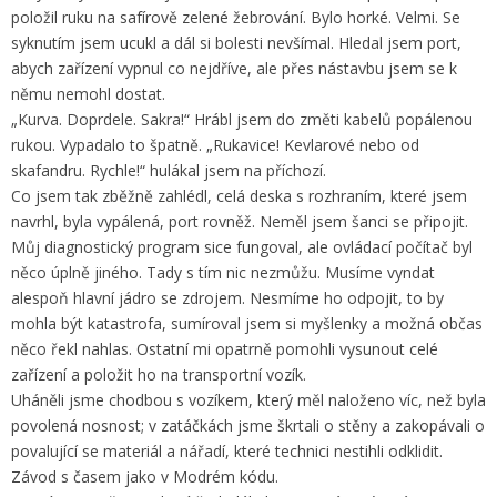
položil ruku na safírově zelené žebrování. Bylo horké. Velmi. Se
syknutím jsem ucukl a dál si bolesti nevšímal. Hledal jsem port,
abych zařízení vypnul co nejdříve, ale přes nástavbu jsem se k
němu nemohl dostat.
„Kurva. Doprdele. Sakra!“ Hrábl jsem do změti kabelů popálenou
rukou. Vypadalo to špatně. „Rukavice! Kevlarové nebo od
skafandru. Rychle!“ hulákal jsem na příchozí.
Co jsem tak zběžně zahlédl, celá deska s rozhraním, které jsem
navrhl, byla vypálená, port rovněž. Neměl jsem šanci se připojit.
Můj diagnostický program sice fungoval, ale ovládací počítač byl
něco úplně jiného. Tady s tím nic nezmůžu. Musíme vyndat
alespoň hlavní jádro se zdrojem. Nesmíme ho odpojit, to by
mohla být katastrofa, sumíroval jsem si myšlenky a možná občas
něco řekl nahlas. Ostatní mi opatrně pomohli vysunout celé
zařízení a položit ho na transportní vozík.
Uháněli jsme chodbou s vozíkem, který měl naloženo víc, než byla
povolená nosnost; v zatáčkách jsme škrtali o stěny a zakopávali o
povalující se materiál a nářadí, které technici nestihli odklidit.
Závod s časem jako v Modrém kódu.