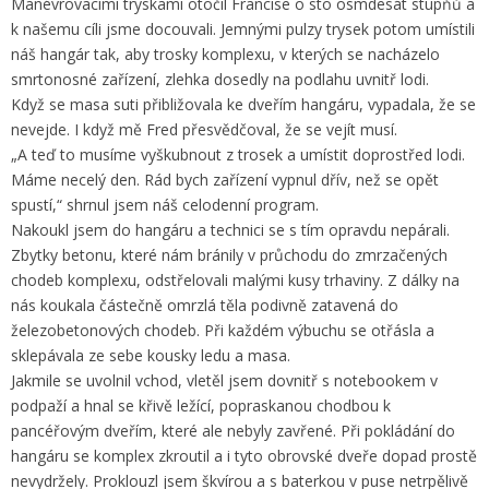
Manévrovacími tryskami otočil Francise o sto osmdesát stupňů a
k našemu cíli jsme docouvali. Jemnými pulzy trysek potom umístili
náš hangár tak, aby trosky komplexu, v kterých se nacházelo
smrtonosné zařízení, zlehka dosedly na podlahu uvnitř lodi.
Když se masa suti přibližovala ke dveřím hangáru, vypadala, že se
nevejde. I když mě Fred přesvědčoval, že se vejít musí.
„A teď to musíme vyškubnout z trosek a umístit doprostřed lodi.
Máme necelý den. Rád bych zařízení vypnul dřív, než se opět
spustí,“ shrnul jsem náš celodenní program.
Nakoukl jsem do hangáru a technici se s tím opravdu nepárali.
Zbytky betonu, které nám bránily v průchodu do zmrzačených
chodeb komplexu, odstřelovali malými kusy trhaviny. Z dálky na
nás koukala částečně omrzlá těla podivně zatavená do
železobetonových chodeb. Při každém výbuchu se otřásla a
sklepávala ze sebe kousky ledu a masa.
Jakmile se uvolnil vchod, vletěl jsem dovnitř s notebookem v
podpaží a hnal se křivě ležící, popraskanou chodbou k
pancéřovým dveřím, které ale nebyly zavřené. Při pokládání do
hangáru se komplex zkroutil a i tyto obrovské dveře dopad prostě
nevydržely. Proklouzl jsem škvírou a s baterkou v puse netrpělivě