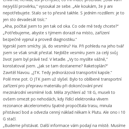
nejvyšší prověrku,“ vysoukal ze sebe. „Ale koukám, že ji ani
nepotřebujete. Stalo se to přesně takhle. S jedním rozdílem: je to
jen sto devadesát tisíc.“
„Aha, počítal jsem to jen tak od oka. Co ode mě tedy chcete?“
„Potřebujeme, abyste s týmem dorazil na místo, zařízení
bezpečně vypnul a provedl diagnostiku.“
Vyprskl jsem smíchy. Já, do vesmíru? Ha. Při pohledu na jeho tvář
jsem se však smát přestal. Nejblíže vesmíru jsem za celý svůj
život jsem byl právě teď. V letadle. „Vy to myslíte vážně,“
konstatoval jsem. „Jak se tam dostaneme? Raketoplán?“
Zavrtěl hlavou. „JTK. Tedy jednorázová transportní kapsle.“
Polil mne pot. O JTK jsem už slyšel. Bylo to oblíbené transportní
zařízení pro přepravu materiálu při dokončování první
mezinárodní vesmírné lodi. Měla zrychlení až 18 G, museli to
ovšem omezit po nehodách, kdy řídící elektronika vlivem
rezonance akcelerometru špatně propočítala trasu, minula
přistávací bod a odvezla cenný náklad někam k Plutu. Ale ono i 10
G stačí.
„Budeme přistávat. Další informace vám podají na místě. Musíme