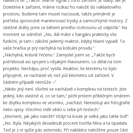
Nadechl se. „Takže. Máme signál z toho zařízení. Je slabý, ale je.
Doletíme k zařízení, máme rozkaz ho naložit do nákladového
prostoru. Budeme tam muset nacouvat, takže primárně je
potřeba zprovoznit manévrovací trysky a samozřejmě motory. Z
oběžné dráhy jsme se během prvního rozhovoru už odpíchli.“ Na
moment se odmlčel. „No, dál máte v hangáru prakticky vše
funkční, je tam i záložní jaderný reaktor, kdyby hlavní vypadl. Ta
vaše hračka je prý náchylná na kolísání proudu.“
„Náchylná, krásně řečeno.“ Zamyslel jsem se. „Takže bych
potřeboval asi spojení s nějakým hlavounem, co dělal na tom
projektu. Nechápu, proč vysílá. Reaktor, ke kterému to bylo
připojené, se nacházel víc než půl kilometru od zařízení. V
žádném případě nemůže –“
„Nikdo jiný není. Všichni se nacházeli v komplexu na testech. Jste
jediný, kdo vlastně ví, co se tam,“ píchl prstem přibližným směrem
ke zbytku komplexu ve vesmíru, „nachází. Neexistují ani fotografie
nebo spisy. Všechno měli vědci u sebe při testech.“
„Moment, jak jako naložit? Vždyť ta koule je velká jako tahle loď!“
„No. Byla. Nějakých devadesát procent tvořila hlína a ta opadala.
Teď je z ní spíše pás asteroidu. Při nakládce naložíme pouze část