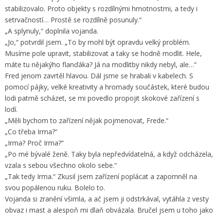
stabilizovalo. Proto objekty s rozdílnými hmotnostmi, a tedy i
setrvačností… Prostě se rozdílně posunuly.“
„A splynuly,“ doplnila vojanda.
„Jo,“ potvrdil jsem. „To by mohl být opravdu velký problém.
Musíme pole upravit, stabilizovat a taky se hodně modlit. Hele,
máte tu nějakýho flanďáka? Já na modlitby nikdy nebyl, ale…“
Fred jenom zavrtěl hlavou. Dál jsme se hrabali v kabelech. S
pomocí pájky, velké kreativity a hromady součástek, které budou
lodi patrně scházet, se mi povedlo propojit skokové zařízení s
lodí.
„Měli bychom to zařízení nějak pojmenovat, Frede.“
„Co třeba Irma?“
„Irma? Proč Irma?“
„Po mé bývalé ženě. Taky byla nepředvídatelná, a když odcházela,
vzala s sebou všechno okolo sebe.“
„Tak tedy Irma.“ Zkusil jsem zařízení poplácat a zapomněl na
svou popálenou ruku. Bolelo to.
Vojanda si zranění všimla, a ač jsem ji odstrkával, vytáhla z vesty
obvaz i mast a alespoň mi dlaň obvázala. Bručel jsem u toho jako