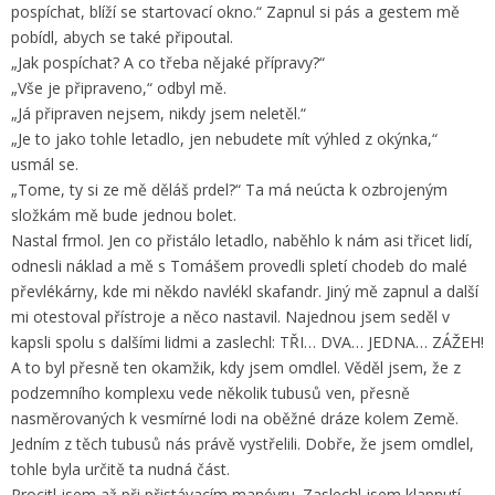
pospíchat, blíží se startovací okno.“ Zapnul si pás a gestem mě
pobídl, abych se také připoutal.
„Jak pospíchat? A co třeba nějaké přípravy?“
„Vše je připraveno,“ odbyl mě.
„Já připraven nejsem, nikdy jsem neletěl.“
„Je to jako tohle letadlo, jen nebudete mít výhled z okýnka,“
usmál se.
„Tome, ty si ze mě děláš prdel?“ Ta má neúcta k ozbrojeným
složkám mě bude jednou bolet.
Nastal frmol. Jen co přistálo letadlo, naběhlo k nám asi třicet lidí,
odnesli náklad a mě s Tomášem provedli spletí chodeb do malé
převlékárny, kde mi někdo navlékl skafandr. Jiný mě zapnul a další
mi otestoval přístroje a něco nastavil. Najednou jsem seděl v
kapsli spolu s dalšími lidmi a zaslechl: TŘI… DVA… JEDNA… ZÁŽEH!
A to byl přesně ten okamžik, kdy jsem omdlel. Věděl jsem, že z
podzemního komplexu vede několik tubusů ven, přesně
nasměrovaných k vesmírné lodi na oběžné dráze kolem Země.
Jedním z těch tubusů nás právě vystřelili. Dobře, že jsem omdlel,
tohle byla určitě ta nudná část.
Procitl jsem až při přistávacím manévru. Zaslechl jsem klapnutí