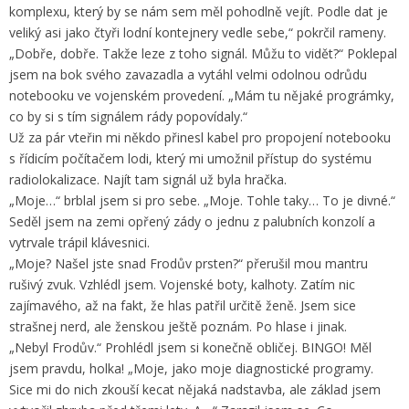
komplexu, který by se nám sem měl pohodlně vejít. Podle dat je
veliký asi jako čtyři lodní kontejnery vedle sebe,“ pokrčil rameny.
„Dobře, dobře. Takže leze z toho signál. Můžu to vidět?“ Poklepal
jsem na bok svého zavazadla a vytáhl velmi odolnou odrůdu
notebooku ve vojenském provedení. „Mám tu nějaké prográmky,
co by si s tím signálem rády popovídaly.“
Už za pár vteřin mi někdo přinesl kabel pro propojení notebooku
s řídicím počítačem lodi, který mi umožnil přístup do systému
radiolokalizace. Najít tam signál už byla hračka.
„Moje…“ brblal jsem si pro sebe. „Moje. Tohle taky… To je divné.“
Seděl jsem na zemi opřený zády o jednu z palubních konzolí a
vytrvale trápil klávesnici.
„Moje? Našel jste snad Frodův prsten?“ přerušil mou mantru
rušivý zvuk. Vzhlédl jsem. Vojenské boty, kalhoty. Zatím nic
zajímavého, až na fakt, že hlas patřil určitě ženě. Jsem sice
strašnej nerd, ale ženskou ještě poznám. Po hlase i jinak.
„Nebyl Frodův.“ Prohlédl jsem si konečně obličej. BINGO! Měl
jsem pravdu, holka! „Moje, jako moje diagnostické programy.
Sice mi do nich zkouší kecat nějaká nadstavba, ale základ jsem