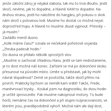
Jenže záložní zdroj je nějaká slabota, tak mu to trvá dlouho. Jestli
skočí, nevíme, jak to dopadne, a hlavně KAM to dopadne. Na
druhou stranu, jestli ho naložíme do hangáru, při pokusu o skok
nám skočí s polovinou lodi. Musíme ho dostat co možná nejvíc
doprostřed trupu. A hlavně to musíme zkusit vypnout. Přesněji –
já musím.“
Zavládlo menší dusno.
„Kolik máme času?“ ozvala se nečekaně pohotově vojanda.
„Zhruba padesát hodin.“
Do dusna se přidalo několik sprostých slov.
„Musíme si zachovat chladnou hlavu. Jestli se tam nedostaneme,
je to dost možná náš konec. Zařízení se má po dokončení skoku
přesunout na původní místo. Umíte si představit, jak by mohl
návrat dopadnout? Země se pootočila, takže skočí přímo na
povrch. Prakticky bychom se neměli kam vrátit! Takže, Frede,
manévrovací trysky… Koukal jsem na diagnostiku, do dvou hodin
je určitě zprovozníte. Pak musíme nakopnout motory. To bude
horší, nemáme čas na dokončení a při stupni rozpracovanosti, ve
kterém jsou, pravděpodobně vyhoří. Možná nám ale dají dost,