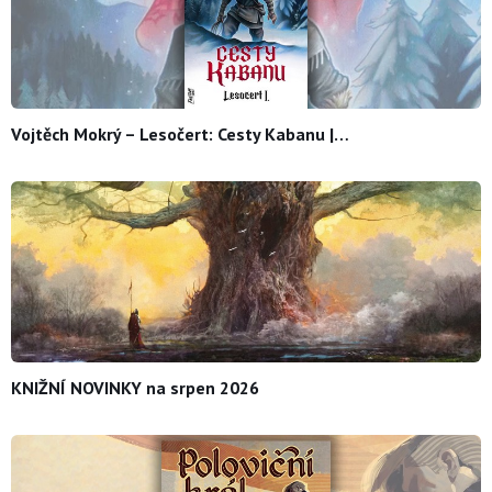
Vojtěch Mokrý – Lesočert: Cesty Kabanu |…
KNIŽNÍ NOVINKY na srpen 2026