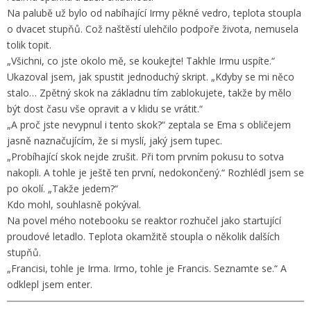
Na palubě už bylo od nabíhající Irmy pěkné vedro, teplota stoupla
o dvacet stupňů. Což naštěstí ulehčilo podpoře života, nemusela
tolik topit.
„Všichni, co jste okolo mě, se koukejte! Takhle Irmu uspíte.“
Ukazoval jsem, jak spustit jednoduchý skript. „Kdyby se mi něco
stalo… Zpětný skok na základnu tím zablokujete, takže by mělo
být dost času vše opravit a v klidu se vrátit.“
„A proč jste nevypnul i tento skok?“ zeptala se Ema s obličejem
jasně naznačujícím, že si myslí, jaký jsem tupec.
„Probíhající skok nejde zrušit. Při tom prvním pokusu to sotva
nakopli. A tohle je ještě ten první, nedokončený.“ Rozhlédl jsem se
po okolí. „Takže jedem?“
Kdo mohl, souhlasně pokýval.
Na povel mého notebooku se reaktor rozhučel jako startující
proudové letadlo. Teplota okamžitě stoupla o několik dalších
stupňů.
„Francisi, tohle je Irma. Irmo, tohle je Francis. Seznamte se.“ A
odklepl jsem enter.