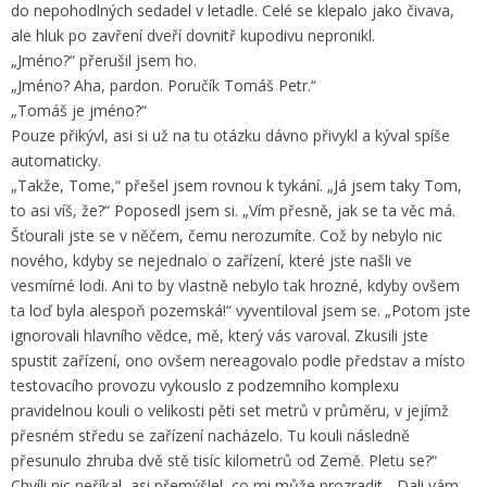
do nepohodlných sedadel v letadle. Celé se klepalo jako čivava,
ale hluk po zavření dveří dovnitř kupodivu nepronikl.
„Jméno?“ přerušil jsem ho.
„Jméno? Aha, pardon. Poručík Tomáš Petr.“
„Tomáš je jméno?“
Pouze přikývl, asi si už na tu otázku dávno přivykl a kýval spíše
automaticky.
„Takže, Tome,“ přešel jsem rovnou k tykání. „Já jsem taky Tom,
to asi víš, že?“ Poposedl jsem si. „Vím přesně, jak se ta věc má.
Šťourali jste se v něčem, čemu nerozumíte. Což by nebylo nic
nového, kdyby se nejednalo o zařízení, které jste našli ve
vesmírné lodi. Ani to by vlastně nebylo tak hrozné, kdyby ovšem
ta loď byla alespoň pozemská!“ vyventiloval jsem se. „Potom jste
ignorovali hlavního vědce, mě, který vás varoval. Zkusili jste
spustit zařízení, ono ovšem nereagovalo podle představ a místo
testovacího provozu vykouslo z podzemního komplexu
pravidelnou kouli o velikosti pěti set metrů v průměru, v jejímž
přesném středu se zařízení nacházelo. Tu kouli následně
přesunulo zhruba dvě stě tisíc kilometrů od Země. Pletu se?“
Chvíli nic neříkal, asi přemýšlel, co mi může prozradit. „Dali vám