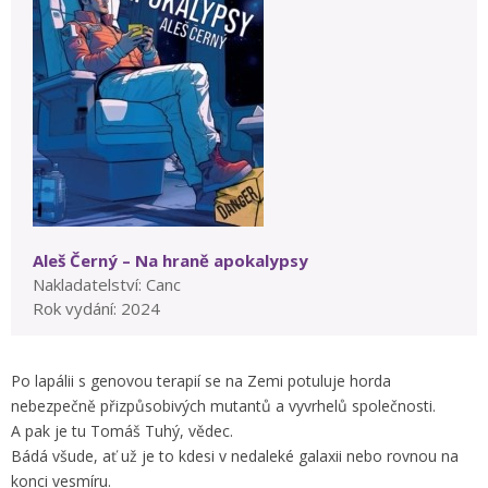
Aleš Černý – Na hraně apokalypsy
Nakladatelství: Canc
Rok vydání: 2024
Po lapálii s genovou terapií se na Zemi potuluje horda
nebezpečně přizpůsobivých mutantů a vyvrhelů společnosti.
A pak je tu Tomáš Tuhý, vědec.
Bádá všude, ať už je to kdesi v nedaleké galaxii nebo rovnou na
konci vesmíru.