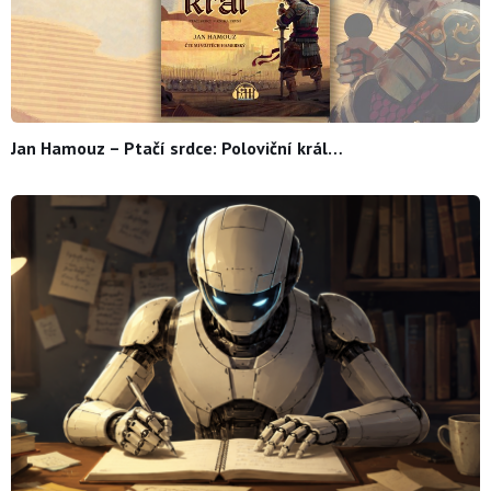
Jan Hamouz – Ptačí srdce: Poloviční král…