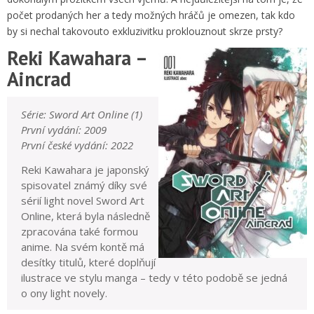
počet prodaných her a tedy možných hráčů je omezen, tak kdo
by si nechal takovouto exkluzivitku proklouznout skrze prsty?
Reki Kawahara –
Aincrad
Série: Sword Art Online (1)
První vydání: 2009
První české vydání: 2022
Reki Kawahara je japonský
spisovatel známý díky své
sérií light novel Sword Art
Online, která byla následně
zpracována také formou
anime. Na svém kontě má
desítky titulů, které doplňují
ilustrace ve stylu manga – tedy v této podobě se jedná
o ony light novely.