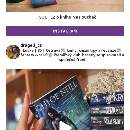
→ SOUTĚŽ o knihu Naslouchač
INSTAGRAM
dragell_cz
Lucka | 35 | Ostrava
knihy, knižní tipy a recenze
fantasy & sci-fi
čtenářský klub: besedy se spisovateli a
společná čtení