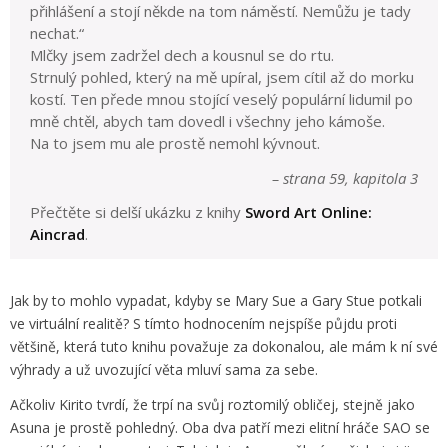
přihlášení a stojí někde na tom náměstí. Nemůžu je tady
nechat.“
Mlčky jsem zadržel dech a kousnul se do rtu.
Strnulý pohled, který na mě upíral, jsem cítil až do morku
kostí. Ten přede mnou stojící veselý populární lidumil po
mně chtěl, abych tam dovedl i všechny jeho kámoše.
Na to jsem mu ale prostě nemohl kývnout.
– strana 59, kapitola 3
Přečtěte si delší ukázku z knihy
Sword Art Online:
Aincrad
.
Jak by to mohlo vypadat, kdyby se Mary Sue a Gary Stue potkali
ve virtuální realitě? S tímto hodnocením nejspíše půjdu proti
většině, která tuto knihu považuje za dokonalou, ale mám k ní své
výhrady a už uvozující věta mluví sama za sebe.
Ačkoliv Kirito tvrdí, že trpí na svůj roztomilý obličej, stejně jako
Asuna je prostě pohledný. Oba dva patří mezi elitní hráče SAO se