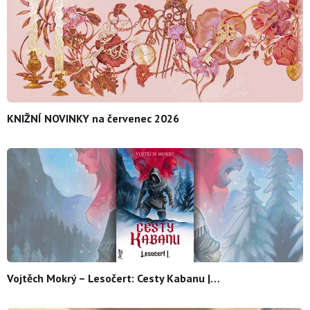
KNIŽNÍ NOVINKY na červenec 2026
Vojtěch Mokrý – Lesočert: Cesty Kabanu |…