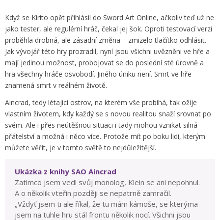
Když se Kirito opět přihlásil do Sword Art Online, ačkoliv teď už ne
jako tester, ale regulérní hráč, čekal jej šok. Oproti testovací verzi
proběhla drobná, ale zásadní změna – zmizelo tlačítko odhlásit.
Jak vývojář této hry prozradil, nyní jsou všichni uvězněni ve hře a
mají jedinou možnost, probojovat se do poslední sté úrovně a
hra všechny hráče osvobodí. Jiného úniku není. Smrt ve hře
znamená smrt v reálném životě.
Aincrad, tedy létající ostrov, na kterém vše probíhá, tak ožije
vlastním životem, kdy každý se s novou realitou snaží srovnat po
svém. Ale i přes neútěšnou situaci i tady mohou vznikat silná
přátelství a možná i něco více. Protože mít po boku lidi, kterým
můžete věřit, je v tomto světě to nejdůležitější.
Ukázka z knihy SAO Aincrad
Zatímco jsem vedl svůj monolog, Klein se ani nepohnul.
A o několik vteřin později se nepatrně zamračil.
„Vždyť jsem ti ale říkal, že tu mám kámoše, se kterýma
jsem na tuhle hru stál frontu několik nocí. Všichni jsou