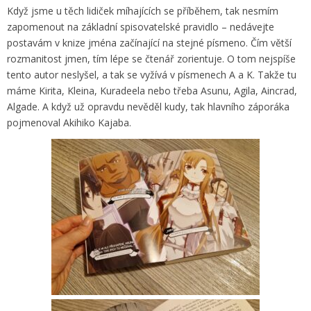
Když jsme u těch lidiček míhajících se příběhem, tak nesmím
zapomenout na základní spisovatelské pravidlo – nedávejte
postavám v knize jména začínající na stejné písmeno. Čím větší
rozmanitost jmen, tím lépe se čtenář zorientuje. O tom nejspíše
tento autor neslyšel, a tak se vyžívá v písmenech A a K. Takže tu
máme Kirita, Kleina, Kuradeela nebo třeba Asunu, Agila, Aincrad,
Algade. A když už opravdu nevěděl kudy, tak hlavního záporáka
pojmenoval Akihiko Kajaba.