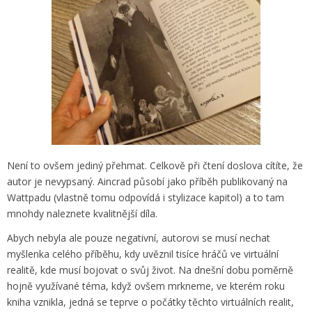
Není to ovšem jediný přehmat. Celkově při čtení doslova cítíte, že
autor je nevypsaný. Aincrad působí jako příběh publikovaný na
Wattpadu (vlastně tomu odpovídá i stylizace kapitol) a to tam
mnohdy naleznete kvalitnější díla.
Abych nebyla ale pouze negativní, autorovi se musí nechat
myšlenka celého příběhu, kdy uvěznil tisíce hráčů ve virtuální
realitě, kde musí bojovat o svůj život. Na dnešní dobu poměrně
hojně využívané téma, když ovšem mrkneme, ve kterém roku
kniha vznikla, jedná se teprve o počátky těchto virtuálních realit,