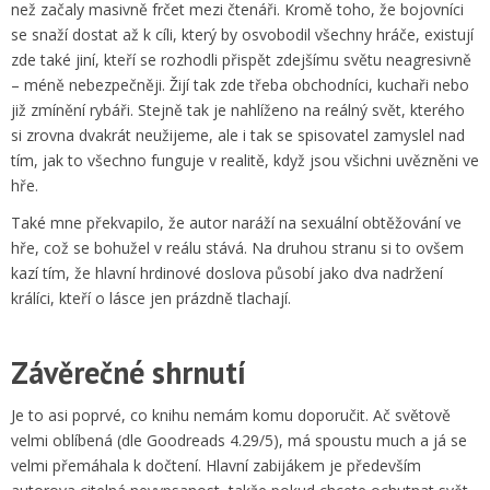
než začaly masivně frčet mezi čtenáři. Kromě toho, že bojovníci
se snaží dostat až k cíli, který by osvobodil všechny hráče, existují
zde také jiní, kteří se rozhodli přispět zdejšímu světu neagresivně
– méně nebezpečněji. Žijí tak zde třeba obchodníci, kuchaři nebo
již zmínění rybáři. Stejně tak je nahlíženo na reálný svět, kterého
si zrovna dvakrát neužijeme, ale i tak se spisovatel zamyslel nad
tím, jak to všechno funguje v realitě, když jsou všichni uvězněni ve
hře.
Také mne překvapilo, že autor naráží na sexuální obtěžování ve
hře, což se bohužel v reálu stává. Na druhou stranu si to ovšem
kazí tím, že hlavní hrdinové doslova působí jako dva nadržení
králíci, kteří o lásce jen prázdně tlachají.
Závěrečné shrnutí
Je to asi poprvé, co knihu nemám komu doporučit. Ač světově
velmi oblíbená (dle Goodreads 4.29/5), má spoustu much a já se
velmi přemáhala k dočtení. Hlavní zabijákem je především