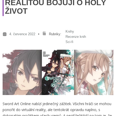
REALITOU BOJUJÍ O HOLÝ
ŽIVOT
Knihy
4. července 2022
Rubriky:
Recenze knih
Sci-fi
Sword Art Online nabízí jedinečný zážitek. Všichni hráči se mohou
ponořit do virtuální reality, ale tentokrát opravdu naplno, s
dokonalým prožitkem všech vjemů. A nejdůležitější na tom je, že