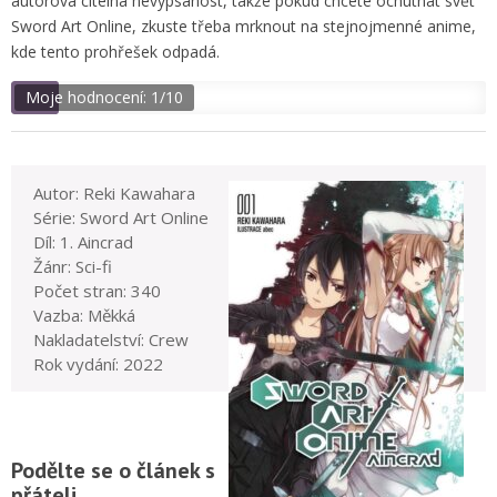
autorova citelná nevypsanost, takže pokud chcete ochutnat svět
Sword Art Online, zkuste třeba mrknout na stejnojmenné anime,
kde tento prohřešek odpadá.
Moje hodnocení: 1/10
Autor: Reki Kawahara
Série: Sword Art Online
Díl: 1. Aincrad
Žánr: Sci-fi
Počet stran: 340
Vazba: Měkká
Nakladatelství: Crew
Rok vydání: 2022
Podělte se o článek s
přáteli