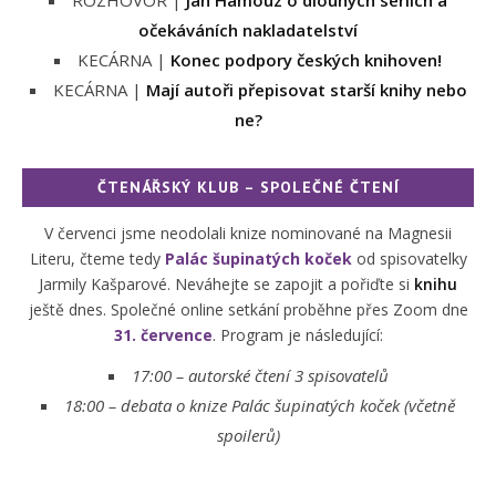
ROZHOVOR |
Jan Hamouz o dlouhých sériích a
očekáváních nakladatelství
KECÁRNA |
Konec podpory českých knihoven!
KECÁRNA |
Mají autoři přepisovat starší knihy nebo
ne?
ČTENÁŘSKÝ KLUB – SPOLEČNÉ ČTENÍ
V červenci jsme neodolali knize nominované na Magnesii
Literu, čteme tedy
Palác šupinatých koček
od spisovatelky
Jarmily Kašparové. Neváhejte se zapojit a pořiďte si
knihu
ještě dnes. Společné online setkání proběhne přes Zoom dne
31. července
. Program je následující:
17:00 – autorské čtení 3 spisovatelů
18:00 –
debata o knize Palác šupinatých koček (včetně
spoilerů)