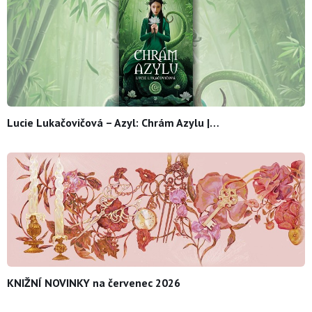
Lucie Lukačovičová – Azyl: Chrám Azylu |…
KNIŽNÍ NOVINKY na červenec 2026