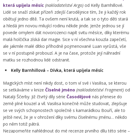
která upíjela měsíc
(nakladatelství Argo)
od Kelly Barnhillové.
Lidé se snaží získat přízeň zdejší čarodějnice tím, že ji každý rok
obětují jedno dítě. Ta ovšem není krutá, a tak se o tyto děti stará
a hledá jim novou milující rodinu někde jinde. Jenže jednou se jí
povede omylem dát novorozenci napít svitu měsíce, díky kterému
malá holčička získá dar magie. Sice v ní všechna kouzla zapečetí,
ale jakmile malé dítko příhodně pojmenované Luan vyrůstá, vše
se v ní postupně probouzí. A je na čase, protože její náhradní
matku se rozhodnou lidé odstranit.
Kelly Barnhillová – Dívka, která upíjela měsíc
Magických míst není nikdy dost, o tom ví své i Vasilisa, se kterou
se setkáváme v knize
Číselné jméno
(nakladatelství Fragment)
od
Natalji Ščerby. Již čtvrtý díly série
Časodějové
nás přenese do
země plné kouzel a víl. Vasilisa konečně může studovat, zlepšuje
se ve svých schopnostech společně s kamarádkou Bouří, ale to
ještě neví, že je v ohrožení díky svému číselnému jménu… někdo
po něm totiž pátrá.
Nezapomeňte nahlédnout do mé recenze prvního dílu této série –