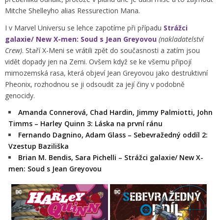
Mitche Shelleyho alias Ressurection Mana.
I v Marvel Universu se lehce zapotíme při případu
Strážci
galaxie/ New X-men: Soud s Jean Greyovou
(nakladatelství
Crew)
. Staří X-Meni se vrátili zpět do současnosti a zatím jsou
vidět dopady jen na Zemi. Ovšem když se ke všemu připojí
mimozemská rasa, která objeví Jean Greyovou jako destruktivní
Pheonix, rozhodnou se ji odsoudit za její činy v podobně
genocidy.
Amanda Connerová, Chad Hardin, Jimmy Palmiotti, John
Timms – Harley Quinn 3: Láska na první ránu
Fernando Dagnino, Adam Glass – Sebevražedný oddíl 2:
Vzestup Baziliška
Brian M. Bendis, Sara Pichelli – Strážci galaxie/ New X-
men: Soud s Jean Greyovou