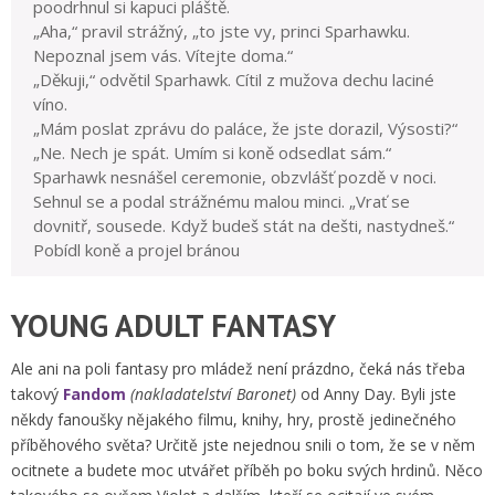
poodrhnul si kapuci pláště.
„Aha,“ pravil strážný, „to jste vy, princi Sparhawku.
Nepoznal jsem vás. Vítejte doma.“
„Děkuji,“ odvětil Sparhawk. Cítil z mužova dechu laciné
víno.
„Mám poslat zprávu do paláce, že jste dorazil, Výsosti?“
„Ne. Nech je spát. Umím si koně odsedlat sám.“
Sparhawk nesnášel ceremonie, obzvlášť pozdě v noci.
Sehnul se a podal strážnému malou minci. „Vrať se
dovnitř, sousede. Když budeš stát na dešti, nastydneš.“
Pobídl koně a projel bránou
YOUNG ADULT FANTASY
Ale ani na poli fantasy pro mládež není prázdno, čeká nás třeba
takový
Fandom
(nakladatelství Baronet)
od Anny Day. Byli jste
někdy fanoušky nějakého filmu, knihy, hry, prostě jedinečného
příběhového světa? Určitě jste nejednou snili o tom, že se v něm
ocitnete a budete moc utvářet příběh po boku svých hrdinů. Něco