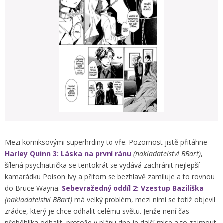
Mezi komiksovými superhrdiny to vře. Pozornost jistě přitáhne
Harley Quinn 3: Láska na první ránu
(nakladatelství BBart)
,
šílená psychiatrička se tentokrát se vydává zachránit nejlepší
kamarádku Poison Ivy a přitom se bezhlavě zamiluje a to rovnou
do Bruce Wayna.
Sebevražedný oddíl 2: Vzestup Baziliška
(nakladatelství BBart)
má velký problém, mezi nimi se totiž objevil
zrádce, který je chce odhalit celému světu. Jenže není čas
přeběhlíka odhalit, protože v plánu dne je další mise a to zajmout