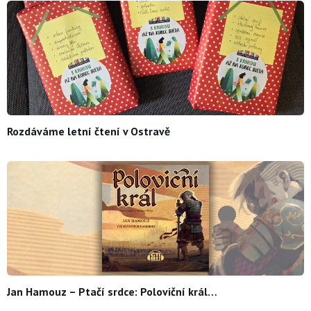
Rozdáváme letní čtení v Ostravě
Jan Hamouz – Ptačí srdce: Poloviční král…