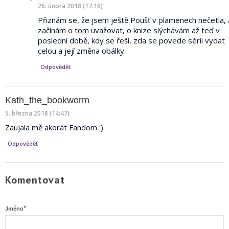
napsal:
26. února 2018 (17:16)
Přiznám se, že jsem ještě Poušť v plamenech nečetla, 
začínám o tom uvažovat, o knize slýchávám až teď v
poslední době, kdy se řeší, zda se povede sérii vydat
celou a její změna obálky.
Odpovědět
Kath_the_bookworm
5. března 2018 (14:47)
Zaujala mě akorát Fandom :)
Odpovědět
Komentovat
*
Jméno