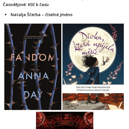
Časodějové: Klíč k času
.
Natalja Ščerba – číselné jméno