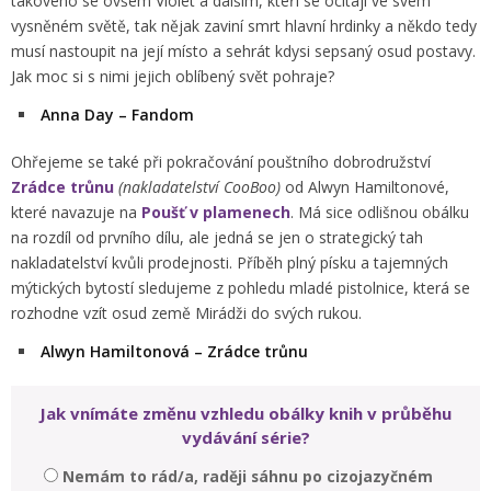
takového se ovšem Violet a dalším, kteří se ocitají ve svém
vysněném světě, tak nějak zaviní smrt hlavní hrdinky a někdo tedy
musí nastoupit na její místo a sehrát kdysi sepsaný osud postavy.
Jak moc si s nimi jejich oblíbený svět pohraje?
Anna Day – Fandom
Ohřejeme se také při pokračování pouštního dobrodružství
Zrádce trůnu
(nakladatelství CooBoo)
od Alwyn Hamiltonové,
které navazuje na
Poušť v plamenech
. Má sice odlišnou obálku
na rozdíl od prvního dílu, ale jedná se jen o strategický tah
nakladatelství kvůli prodejnosti. Příběh plný písku a tajemných
mýtických bytostí sledujeme z pohledu mladé pistolnice, která se
rozhodne vzít osud země Mirádži do svých rukou.
Alwyn Hamiltonová – Zrádce trůnu
Jak vnímáte změnu vzhledu obálky knih v průběhu
vydávání série?
Nemám to rád/a, raději sáhnu po cizojazyčném