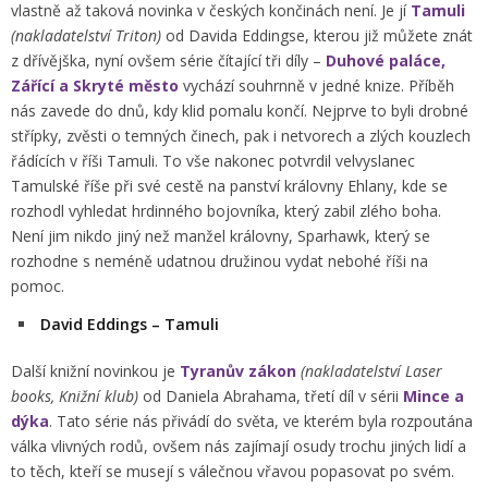
vlastně až taková novinka v českých končinách není. Je jí
Tamuli
(nakladatelství Triton)
od Davida Eddingse, kterou již můžete znát
z dřívějška, nyní ovšem série čítající tři díly –
Duhové paláce,
Zářící a Skryté město
vychází souhrnně v jedné knize. Příběh
nás zavede do dnů, kdy klid pomalu končí. Nejprve to byli drobné
střípky, zvěsti o temných činech, pak i netvorech a zlých kouzlech
řádících v říši Tamuli. To vše nakonec potvrdil velvyslanec
Tamulské říše při své cestě na panství královny Ehlany, kde se
rozhodl vyhledat hrdinného bojovníka, který zabil zlého boha.
Není jim nikdo jiný než manžel královny, Sparhawk, který se
rozhodne s neméně udatnou družinou vydat nebohé říši na
pomoc.
David Eddings – Tamuli
Další knižní novinkou je
Tyranův zákon
(nakladatelství Laser
books, Knižní klub)
od Daniela Abrahama, třetí díl v sérii
Mince a
dýka
. Tato série nás přivádí do světa, ve kterém byla rozpoutána
válka vlivných rodů, ovšem nás zajímají osudy trochu jiných lidí a
to těch, kteří se musejí s válečnou vřavou popasovat po svém.