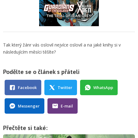
Tak který žánr vás oslovil nejvíce oslovil a na jaké knihy si v
následujícím měsíci těšíte?
Podělte se o článek s přáteli
Facebook
Twitter
WhatsApp
Messenger
E-mail
Přečtěte si také: