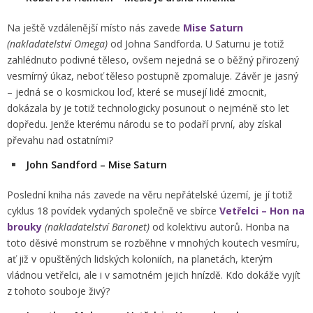
Na ještě vzdálenější místo nás zavede
Mise Saturn
(nakladatelství Omega)
od Johna Sandforda. U Saturnu je totiž
zahlédnuto podivné těleso, ovšem nejedná se o běžný přirozený
vesmírný úkaz, neboť těleso postupně zpomaluje. Závěr je jasný
– jedná se o kosmickou loď, které se musejí lidé zmocnit,
dokázala by je totiž technologicky posunout o nejméně sto let
dopředu. Jenže kterému národu se to podaří první, aby získal
převahu nad ostatními?
John Sandford – Mise Saturn
Poslední kniha nás zavede na věru nepřátelské území, je jí totiž
cyklus 18 povídek vydaných společně ve sbírce
Vetřelci – Hon na
brouky
(nakladatelství Baronet)
od kolektivu autorů. Honba na
toto děsivé monstrum se rozběhne v mnohých koutech vesmíru,
ať již v opuštěných lidských koloniích, na planetách, kterým
vládnou vetřelci, ale i v samotném jejich hnízdě. Kdo dokáže vyjít
z tohoto souboje živý?