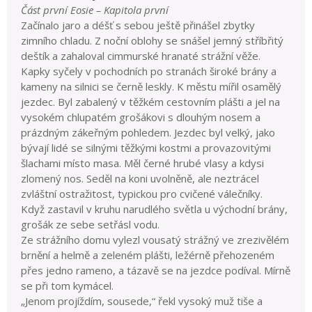
Část první Eosie – Kapitola první
Začínalo jaro a déšť s sebou ještě přinášel zbytky
zimního chladu. Z noční oblohy se snášel jemný stříbřitý
deštík a zahaloval cimmurské hranaté strážní věže.
Kapky syčely v pochodních po stranách široké brány a
kameny na silnici se černě leskly. K městu mířil osamělý
jezdec. Byl zabalený v těžkém cestovním plášti a jel na
vysokém chlupatém grošákovi s dlouhým nosem a
prázdným zákeřným pohledem. Jezdec byl velký, jako
bývají lidé se silnými těžkými kostmi a provazovitými
šlachami místo masa. Měl černé hrubé vlasy a kdysi
zlomený nos. Seděl na koni uvolněně, ale neztrácel
zvláštní ostražitost, typickou pro cvičené válečníky.
Když zastavil v kruhu narudlého světla u východní brány,
grošák ze sebe setřásl vodu.
Ze strážního domu vylezl vousatý strážný ve zrezivělém
brnění a helmě a zeleném plášti, ležérně přehozeném
přes jedno rameno, a tázavě se na jezdce podíval. Mírně
se při tom kymácel.
„Jenom projíždím, sousede,“ řekl vysoký muž tiše a