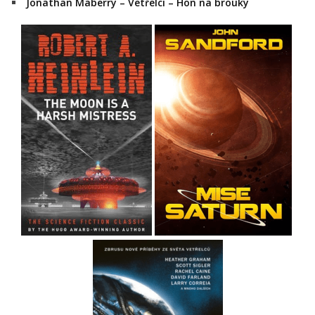
Jonathan Maberry – Vetřelci – Hon na brouky