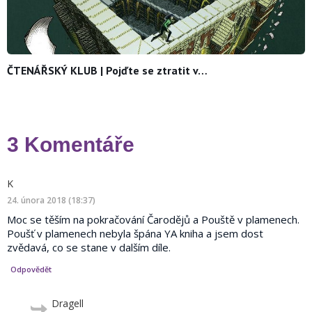
ČTENÁŘSKÝ KLUB | Pojďte se ztratit v…
3 Komentáře
napsal:
napsal:
K
24. února 2018 (18:37)
Moc se těším na pokračování Čarodějů a Pouště v plamenech.
Poušť v plamenech nebyla špána YA kniha a jsem dost
zvědavá, co se stane v dalším díle.
Odpovědět
Dragell