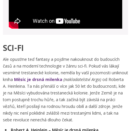
SCI-FI
Ale opusťme teď fantasy a pojďme nakouknout do budoucích
časů a na moderní technologie v žánru sci-fi. Pokud vás lákají
vesmírné trestanecké kolonie, neměla by vaší pozornosti uniknout
kniha
Měsíc je drsná milenka
(nakladatelství Argo)
od Roberta
A. Heinleina. Ta nás přenáší o více jak 50 let do budoucnosti, kde
je na Měsíci vybudována trestanecká kolonie. Jenže Země je na
tom postupně trochu hůře, a tak začíná být závislá na práci
vězňů, kteří posílají na rodnou hroudu obilí a další zdroje. Jenže
nikdy nic není poklidné zvláště mezi trestanými lidmi, a tak na
sebe revoluce nenechá dlouho čekat.
Robert A. Heinlein – Měsíc je drsná milenka