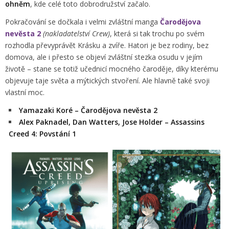
ohněm
, kde celé toto dobrodružství začalo.
Pokračování se dočkala i velmi zvláštní manga
Čarodějova
nevěsta 2
(nakladatelství Crew)
, která si tak trochu po svém
rozhodla převyprávět Krásku a zvíře. Hatori je bez rodiny, bez
domova, ale i přesto se objeví zvláštní stezka osudu v jejím
životě – stane se totiž učednicí mocného čaroděje, díky kterému
objevuje taje světa a mýtických stvoření. Ale hlavně také svoji
vlastní moc.
Yamazaki Koré – Čarodějova nevěsta 2
Alex Paknadel, Dan Watters, Jose Holder – Assassins
Creed 4: Povstání 1