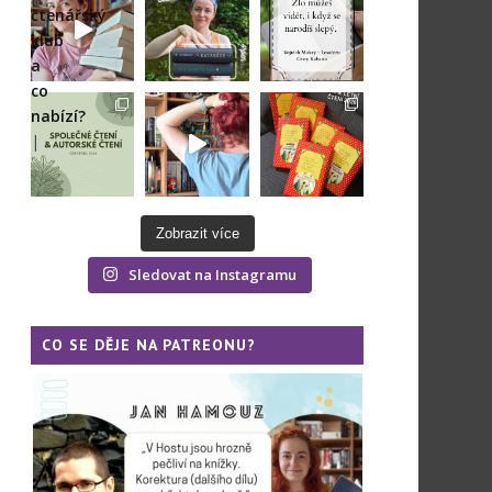
(včetně
čtenářský
spoilerů)
klub
a
co
nabízí?
|
Zobrazit více
Sledovat na Instagramu
CO SE DĚJE NA PATREONU?