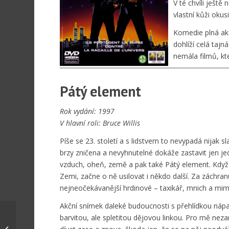
V té chvíli ještě
vlastní kůži okus
Komedie plná ak
dohlíží celá tajn
nemála filmů, kte
Pátý element
Rok vydání: 1997
V hlavní roli: Bruce Willis
Píše se 23. století a s lidstvem to nevypadá nijak 
brzy zničena a nevyhnutelné dokáže zastavit jen jed
vzduch, oheň, země a pak také Pátý element. Když 
Zemi, začne o ně usilovat i někdo další. Za záchran
nejneočekávanější hrdinové – taxikář, mnich a m
Akční snímek daleké budoucnosti s přehlídkou ná
František Kotleta –
barvitou, ale spletitou dějovou linkou. Pro mě neza
Legie: Operace