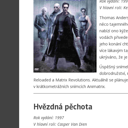
Rok vydání: 19
V hlavní roli: K
Thomas Anderso
něco tajemného
nabízí ono kýže
vodách přivede
jeho konání cht
více lákavým t
ukrýváno, že je 
Úspěšný snímek
dobrodružství, 
Reloaded a Matrix Revolutions. Aktuálně se plánuje
v krátkometrážních snímcích Animatrix.
Hvězdná pěchota
Rok vydání: 1997
V hlavní roli: Casper Van Dien