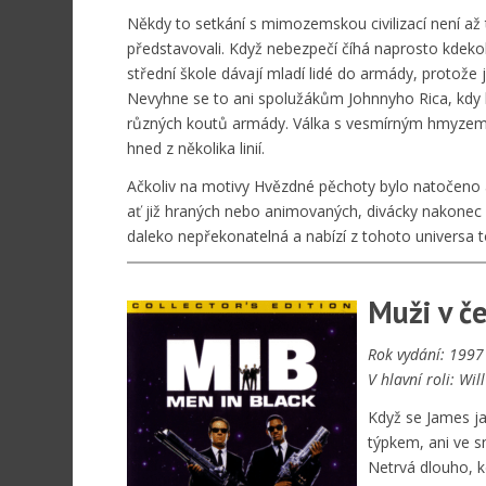
Někdy to setkání s mimozemskou civilizací není až
představovali. Když nebezpečí číhá naprosto kdekoli
střední škole dávají mladí lidé do armády, protože
Nevyhne se to ani spolužákům Johnnyho Rica, kdy k
různých koutů armády. Válka s vesmírným hmyzem
hned z několika linií.
Ačkoliv na motivy Hvězdné pěchoty bylo natočeno 
ať již hraných nebo animovaných, divácky nakonec
daleko nepřekonatelná a nabízí z tohoto universa to
Muži v č
Rok vydání: 1997
V hlavní roli: Wil
Když se James j
týpkem, ani ve s
Netrvá dlouho, kd