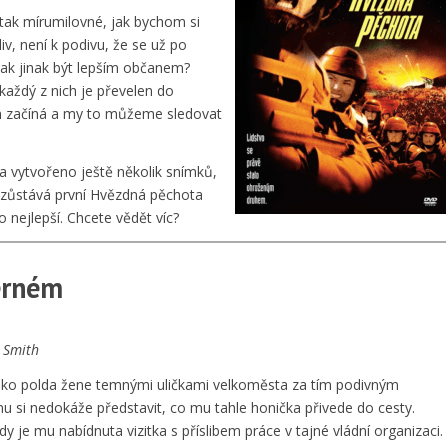
 tak mírumilovné, jak bychom si
v, není k podivu, že se už po
 jak jinak být lepším občanem?
aždý z nich je převelen do
 začíná a my to můžeme sledovat
a vytvořeno ještě několik snímků,
 zůstává první Hvězdná pěchota
 nejlepší. Chcete vědět víc?
erném
l Smith
ako polda žene temnými uličkami velkoměsta za tím podivným
nu si nedokáže představit, co mu tahle honička přivede do cesty.
y je mu nabídnuta vizitka s příslibem práce v tajné vládní organizaci.