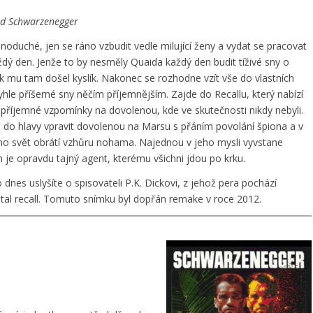
old Schwarzenegger
noduché, jen se ráno vzbudit vedle milující ženy a vydat se pracovat
ždý den. Jenže to by nesměly Quaida každý den budit tíživé sny o
k mu tam došel kyslík. Nakonec se rozhodne vzít vše do vlastních
yhle příšerné sny něčím příjemnějším. Zajde do Recallu, který nabízí
říjemné vzpomínky na dovolenou, kde ve skutečnosti nikdy nebyli.
á do hlavy vpravit dovolenou na Marsu s přáním povolání špiona a v
ho svět obrátí vzhůru nohama. Najednou v jeho mysli vyvstane
 je opravdu tajný agent, kterému všichni jdou po krku.
 dnes uslyšíte o spisovateli P.K. Dickovi, z jehož pera pochází
otal recall. Tomuto snímku byl dopřán remake v roce 2012.