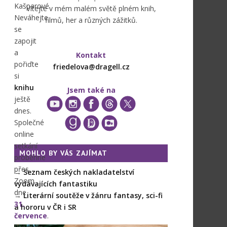
Kašparové.
Vítejte v mém malém světě plném knih,
Neváhejte
filmů, her a různých zážitků.
se
zapojit
a
Kontakt
pořiďte
friedelova@dragell.cz
si
knihu
Jsem také na
ještě
dnes.
Společné
online
setkání
MOHLO BY VÁS ZAJÍMAT
proběhne
přes
→
Seznam českých nakladatelství
Zoom
vydávajících fantastiku
dne
→
Literární soutěže v žánru fantasy, sci-fi
31.
a hororu v ČR i SR
července
.