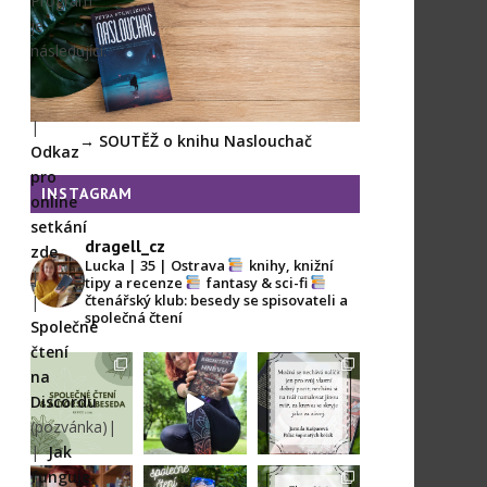
Program
je
následující:
17:00
|
–
→ SOUTĚŽ o knihu Naslouchač
Odkaz
autorské
pro
čtení
INSTAGRAM
online
3
setkání
spisovatelů
dragell_cz
zde
Lucka | 35 | Ostrava
knihy, knižní
|
tipy a recenze
fantasy & sci-fi
18:00
čtenářský klub: besedy se spisovateli a
|
–
společná čtení
Společné
debata
čtení
o
na
knize
Discordu
Palác
(pozvánka)|
šupinatých
|
Jak
koček
funguje