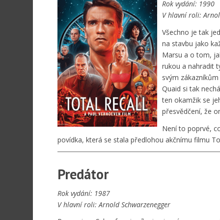
Rok vydání: 1990
V hlavní roli: Arn
Všechno je tak jed
na stavbu jako ka
Marsu a o tom, ja
rukou a nahradit t
svým zákazníkům p
Quaid si tak nech
ten okamžik se je
přesvědčení, že on
Není to poprvé, co
povídka, která se stala předlohou akčnímu filmu T
Predátor
Rok vydání: 1987
V hlavní roli: Arnold Schwarzenegger