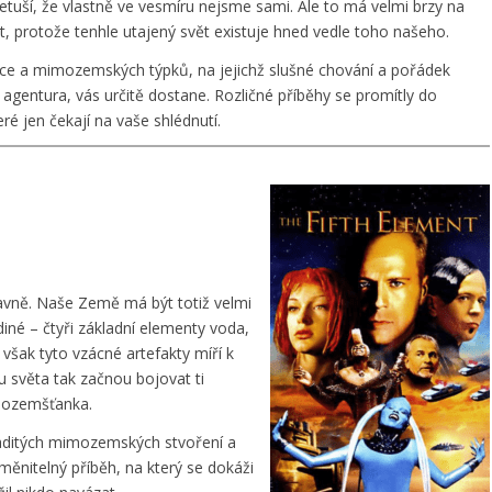
 netuší, že vlastně ve vesmíru nejsme sami. Ale to má velmi brzy na
it, protože tenhle utajený svět existuje hned vedle toho našeho.
ce a mimozemských týpků, na jejichž slušné chování a pořádek
á agentura, vás určitě dostane. Rozličné příběhy se promítly do
ré jen čekají na vaše shlédnutí.
slavně. Naše Země má být totiž velmi
iné – čtyři základní elementy voda,
však tyto vzácné artefakty míří k
u světa tak začnou bojovat ti
imozemšťanka.
paditých mimozemských stvoření a
měnitelný příběh, na který se dokáži