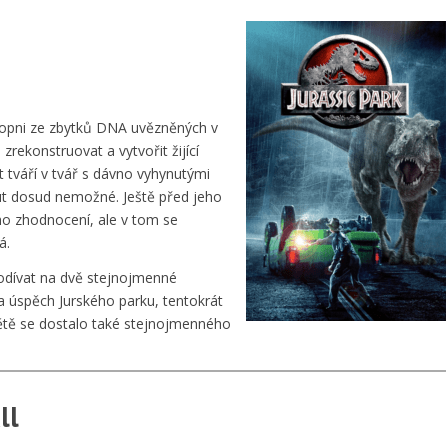
chopni ze zbytků DNA uvězněných v
rekonstruovat a vytvořit žijící
t tváří v tvář s dávno vyhynutými
out dosud nemožné. Ještě před jeho
ho zhodnocení, ale v tom se
á.
podívat na dvě stejnojmenné
na úspěch Jurského parku, tentokrát
ětě se dostalo také stejnojmenného
ll