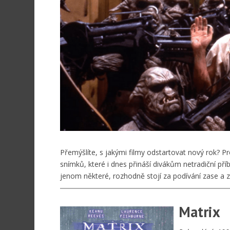
Přemýšlíte, s jakými filmy odstartovat nový rok? P
snímků, které i dnes přináší divákům netradiční př
jenom některé, rozhodně stojí za podívání zase a 
Matrix