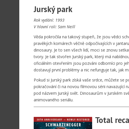
Jurský park
Rok vydání: 1993
V hlavní roli: Sam Neill
Věda pokročila na takový stupeň, že jsou vědci s
pravěkých komárech věčně odpočívajících v jantaru z
dinosaury. Je to sen všech lidí, moci se znovu setka
tvory. Je tak stvořen Jurský park, který má nabídn
oficiálním otevřením jsou pozváni odborníci pro je
dostavují první problémy a nic nefunguje tak, jak m
Pokud si Jurský park získá vaše srdce, můžete se 
pokračování či na novou filmovou sérii navazující 
pod názvem Jurský svět. Dinosaurům v Jurském sv
animovaného seriálu.
Total reca