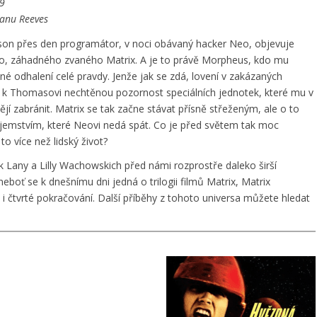
99
eanu Reeves
n přes den programátor, v noci obávaný hacker Neo, objevuje
, záhadného zvaného Matrix. A je to právě Morpheus, kdo mu
né odhalení celé pravdy. Jenže jak se zdá, lovení v zakázaných
 k Thomasovi nechtěnou pozornost speciálních jednotek, které mu v
ějí zabránit. Matrix se tak začne stávat přísně střeženým, ale o to
ajemstvím, které Neovi nedá spát. Co je před světem tak moc
to více než lidský život?
 Lany a Lilly Wachowskich před námi rozprostře daleko širší
neboť se k dnešnímu dni jedná o trilogii filmů Matrix, Matrix
 i čtvrté pokračování. Další příběhy z tohoto universa můžete hledat