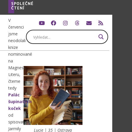
SPOLEČNÉ
ČTENÍ
V
červenci
jsme
neodolali
knize
nominované
na
Magnesii
Literu,
čteme
tedy
Palác
šupinatých
koček
od
spisovatelky
Jarmily
Lucie | 35 | Ostrava