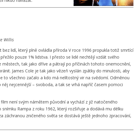
il nikdo navázat.
e Willis
t bez lidí, který plně ovládla příroda V roce 1996 propukla totiž smrtící
přežilo pouze 1% lidstva. I přesto se lidé nechtějí vzdát svého
e městech, tak jako dříve a pátrají po příčinách tohoto onemocnění,
ránit. James Cole je tak jako vězeň vyslán zpátky do minulosti, aby
de to všechno začalo a kdo má nelítostný vir na svědomí. Odměnou
 něj nejcennější – svoboda, a tak se vrhá napříč časem pomoci
 film není svým námětem původní a vychází z již natočeného
 snímku Rampa z roku 1962, který rozšiřuje a dodává mu délku
a záchranou zničeného světa se dostává ještě jednoho zpracování,