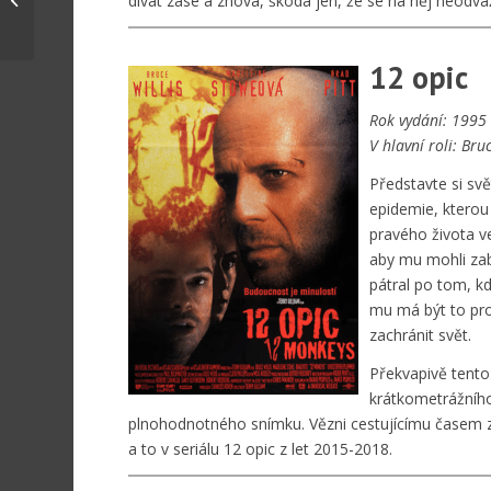
dívat zase a znova, škoda jen, že se na něj neodváž
Thümmel | Budeme
se bít za naši...
12 opic
Rok vydání: 1995
V hlavní roli: Bruc
Představte si svě
epidemie, kterou 
pravého života v
aby mu mohli zab
pátral po tom, k
mu má být to pro
zachránit svět.
Překvapivě tento
krátkometrážního
plnohodnotného snímku. Vězni cestujícímu časem z
a to v seriálu 12 opic z let 2015-2018.