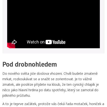
Pod drobnohledem
Do nového světa jste doslova vhozeni. Chvíli budete zmateně
mrkat, rozkoukávat se a snažit se zorientovat. Je to vážně
zmatek, ale posléze přijdete na kloub, že ten cynický chlapík je
něco jako hlavní hrdina po datu spotřeby, který se zamotal do
pěkného průšvihu.
A to je teprve začátek, protože vás čeká řada motaček, honiček a