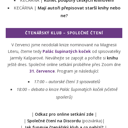
KECÁRNA |
Konec podpory českých knihoven!
KECÁRNA |
Mají autoři přepisovat starší knihy nebo
ne?
ČTENÁŘSKÝ KLUB – SPOLEČNÉ ČTENÍ
V červenci jsme neodolali knize nominované na Magnesii
Literu, čteme tedy
Palác šupinatých koček
od spisovatelky
Jarmily Kašparové. Neváhejte se zapojit a pořiďte si
knihu
ještě dnes. Společné online setkání proběhne přes Zoom dne
31. července
. Program je následující:
17:00 – autorské čtení 3 spisovatelů
18:00 –
debata o knize Palác šupinatých koček (včetně
spoilerů)
|
Odkaz pro online setkání zde
|
|
Společné čtení na Discordu
(pozvánka)|
|
Jak funguje čtenářský klub a co nabízí?
|