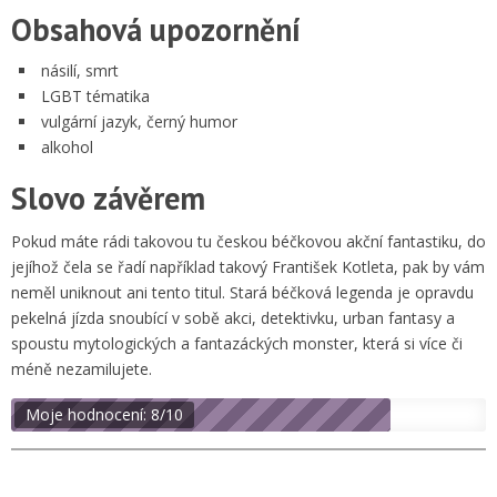
Obsahová upozornění
násilí, smrt
LGBT tématika
vulgární jazyk, černý humor
alkohol
Slovo závěrem
Pokud máte rádi takovou tu českou béčkovou akční fantastiku, do
jejíhož čela se řadí například takový František Kotleta, pak by vám
neměl uniknout ani tento titul. Stará béčková legenda je opravdu
pekelná jízda snoubící v sobě akci, detektivku, urban fantasy a
spoustu mytologických a fantazáckých monster, která si více či
méně nezamilujete.
Moje hodnocení: 8/10