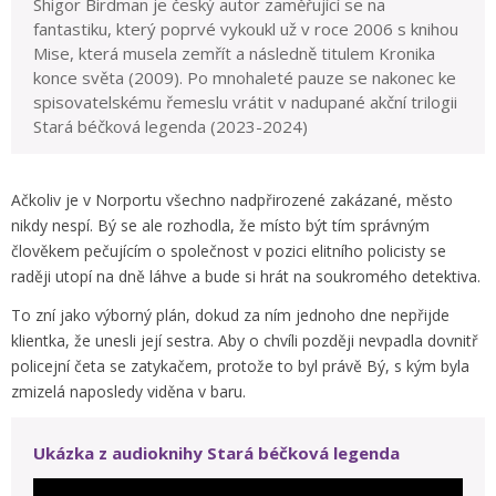
Shigor Birdman je český autor zaměřující se na
fantastiku, který poprvé vykoukl už v roce 2006 s knihou
Mise, která musela zemřít a následně titulem Kronika
konce světa (2009). Po mnohaleté pauze se nakonec ke
spisovatelskému řemeslu vrátit v nadupané akční trilogii
Stará béčková legenda (2023-2024)
Ačkoliv je v Norportu všechno nadpřirozené zakázané, město
nikdy nespí. Bý se ale rozhodla, že místo být tím správným
člověkem pečujícím o společnost v pozici elitního policisty se
raději utopí na dně láhve a bude si hrát na soukromého detektiva.
To zní jako výborný plán, dokud za ním jednoho dne nepřijde
klientka, že unesli její sestra. Aby o chvíli později nevpadla dovnitř
policejní četa se zatykačem, protože to byl právě Bý, s kým byla
zmizelá naposledy viděna v baru.
Ukázka z audioknihy Stará béčková legenda