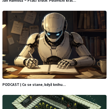
Jan Hamouz – Ptačí srdce: Poloviční král…
PODCAST | Co se stane, když knihu…