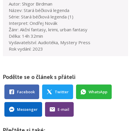
Autor: Shigor Birdman
Název: Stará béčková legenda
Série: Stará béčková legenda (1)
Interpret: Ondřej Novák
Žánr: Akční fantasy, krimi, urban fantasy
Délka: 14h 32min
Vydavatelství: Audiotéka, Mystery Press
Rok vydání: 2023
Podělte se o článek s přáteli
Facebook
Twitter
WhatsApp
Messenger
E-mail
Přečtěte si také: