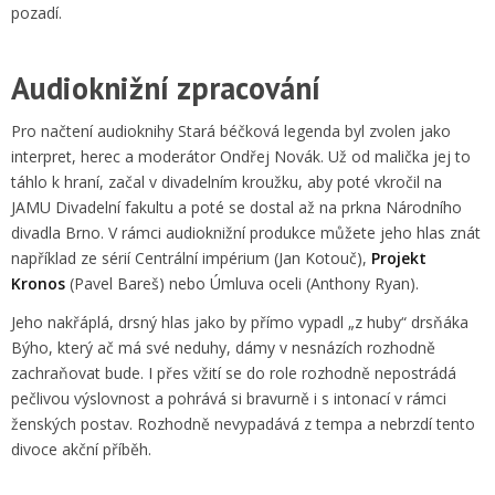
pozadí.
Audioknižní zpracování
Pro načtení audioknihy Stará béčková legenda byl zvolen jako
interpret, herec a moderátor Ondřej Novák. Už od malička jej to
táhlo k hraní, začal v divadelním kroužku, aby poté vkročil na
JAMU Divadelní fakultu a poté se dostal až na prkna Národního
divadla Brno. V rámci audioknižní produkce můžete jeho hlas znát
například ze sérií Centrální impérium (Jan Kotouč),
Projekt
Kronos
(Pavel Bareš) nebo Úmluva oceli (Anthony Ryan).
Jeho nakřáplá, drsný hlas jako by přímo vypadl „z huby“ drsňáka
Býho, který ač má své neduhy, dámy v nesnázích rozhodně
zachraňovat bude. I přes vžití se do role rozhodně nepostrádá
pečlivou výslovnost a pohrává si bravurně i s intonací v rámci
ženských postav. Rozhodně nevypadává z tempa a nebrzdí tento
divoce akční příběh.