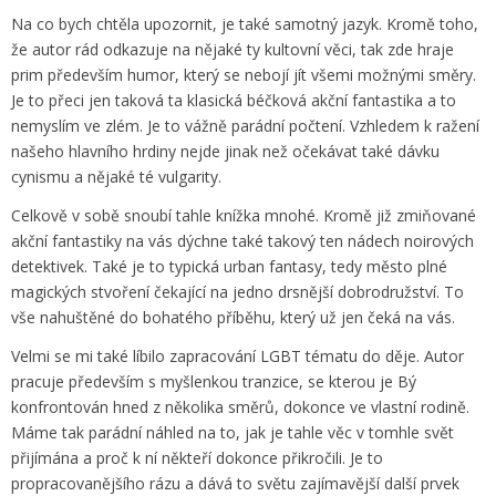
Na co bych chtěla upozornit, je také samotný jazyk. Kromě toho,
že autor rád odkazuje na nějaké ty kultovní věci, tak zde hraje
prim především humor, který se nebojí jít všemi možnými směry.
Je to přeci jen taková ta klasická béčková akční fantastika a to
nemyslím ve zlém. Je to vážně parádní počtení. Vzhledem k ražení
našeho hlavního hrdiny nejde jinak než očekávat také dávku
cynismu a nějaké té vulgarity.
Celkově v sobě snoubí tahle knížka mnohé. Kromě již zmiňované
akční fantastiky na vás dýchne také takový ten nádech noirových
detektivek. Také je to typická urban fantasy, tedy město plné
magických stvoření čekající na jedno drsnější dobrodružství. To
vše nahuštěné do bohatého příběhu, který už jen čeká na vás.
Velmi se mi také líbilo zapracování LGBT tématu do děje. Autor
pracuje především s myšlenkou tranzice, se kterou je Bý
konfrontován hned z několika směrů, dokonce ve vlastní rodině.
Máme tak parádní náhled na to, jak je tahle věc v tomhle svět
přijímána a proč k ní někteří dokonce přikročili. Je to
propracovanějšího rázu a dává to světu zajímavější další prvek