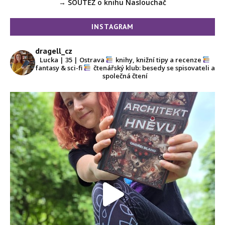
→ SOUTĚŽ o knihu Naslouchač
INSTAGRAM
dragell_cz
Lucka | 35 | Ostrava
knihy, knižní tipy a recenze
fantasy & sci-fi
čtenářský klub: besedy se spisovateli a
společná čtení