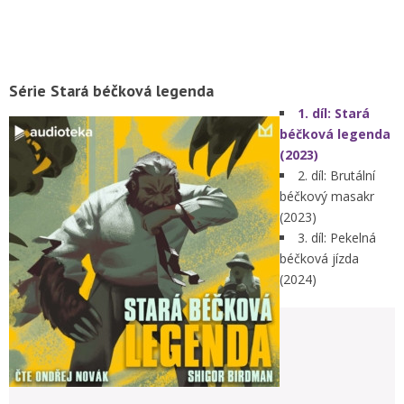
Zakoupit knihu
Zakoupit audioknihu
IG spisovatele
Série Stará béčková legenda
1. díl: Stará
béčková legenda
(2023)
2. díl: Brutální
béčkový masakr
(2023)
3. díl: Pekelná
béčková jízda
(2024)