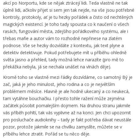
akcí po Norportu, kde se nějak ztrácejí lidi. Teda vlastně ne tak
úplně lidi, ačkoliv přijet si sem jen tak nejde, na vše jsou potřebné
kontroly, protokoly, ať je tu hezky pořádek a čisto od nechtěných
magických existencí. Je toho tady spousta co k naučení o všech
rasách, fungování města, zdejšího pořádkového systému, ale i
třebas mafie a autor vám to rozhodně nepřinese na zlatém
podnose. Vše se hezky dozvídáte z kontextu, jak text plyne a
detektiv detektivuje. Pokud potřebujete mít u příběhu ohledně
světa jasno a přehled, tady možná lehce narazíte (pro mě to
překážka nebyla, já se nechala unášet na vlnách děje).
Kromě toho se vlastně mezi řádky dozvídáme, co samotný Bý je
zač, jaká je jeho minulost, jeho rodina a co je největším
problémem měsíce. Hlavně je ale hodně ukecaný a co neukecá,
tam vytáhne bouchačku. I přesto tohle ražení může zejména
začátek působit pomalejším dojmem. Na druhou stranu jakmile
vás příběh pohltí, tak vás vyplivne až na konci. Jen chci upozornit
pro posluchače audioknihy – tady je fakt potřeba dávat neustále
pozor, protože jakmile se na chvilku zamyslíte, můžete se v
příběhu lehce ztratit. Pořád se tu něco děje.