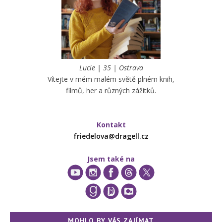
Lucie | 35 | Ostrava
Vítejte v mém malém světě plném knih,
filmů, her a různých zážitků.
Kontakt
friedelova@dragell.cz
Jsem také na
MOHLO BY VÁS ZAJÍMAT