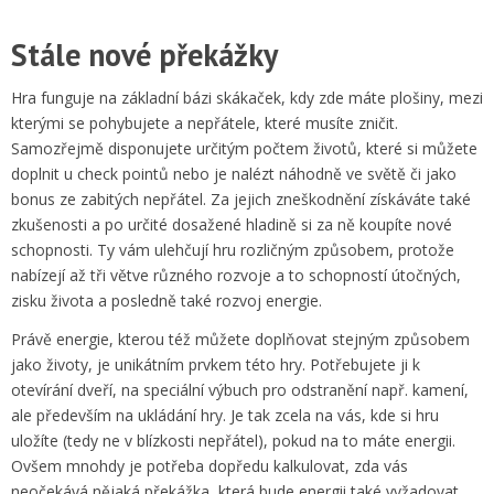
Stále nové překážky
Hra funguje na základní bázi skákaček, kdy zde máte plošiny, mezi
kterými se pohybujete a nepřátele, které musíte zničit.
Samozřejmě disponujete určitým počtem životů, které si můžete
doplnit u check pointů nebo je nalézt náhodně ve světě či jako
bonus ze zabitých nepřátel. Za jejich zneškodnění získáváte také
zkušenosti a po určité dosažené hladině si za ně koupíte nové
schopnosti. Ty vám ulehčují hru rozličným způsobem, protože
nabízejí až tři větve různého rozvoje a to schopností útočných,
zisku života a posledně také rozvoj energie.
Právě energie, kterou též můžete doplňovat stejným způsobem
jako životy, je unikátním prvkem této hry. Potřebujete ji k
otevírání dveří, na speciální výbuch pro odstranění např. kamení,
ale především na ukládání hry. Je tak zcela na vás, kde si hru
uložíte (tedy ne v blízkosti nepřátel), pokud na to máte energii.
Ovšem mnohdy je potřeba dopředu kalkulovat, zda vás
neočekává nějaká překážka, která bude energii také vyžadovat.