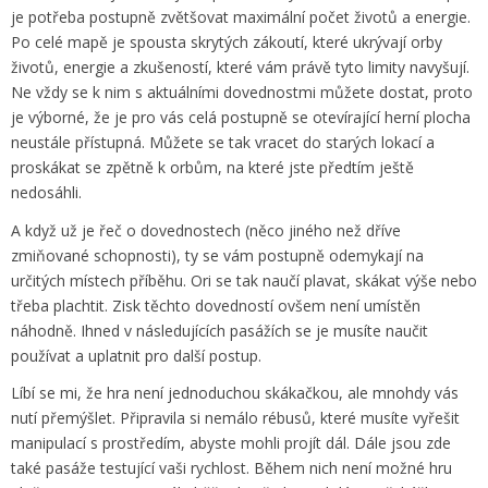
je potřeba postupně zvětšovat maximální počet životů a energie.
Po celé mapě je spousta skrytých zákoutí, které ukrývají orby
životů, energie a zkušeností, které vám právě tyto limity navyšují.
Ne vždy se k nim s aktuálními dovednostmi můžete dostat, proto
je výborné, že je pro vás celá postupně se otevírající herní plocha
neustále přístupná. Můžete se tak vracet do starých lokací a
proskákat se zpětně k orbům, na které jste předtím ještě
nedosáhli.
A když už je řeč o dovednostech (něco jiného než dříve
zmiňované schopnosti), ty se vám postupně odemykají na
určitých místech příběhu. Ori se tak naučí plavat, skákat výše nebo
třeba plachtit. Zisk těchto dovedností ovšem není umístěn
náhodně. Ihned v následujících pasážích se je musíte naučit
používat a uplatnit pro další postup.
Líbí se mi, že hra není jednoduchou skákačkou, ale mnohdy vás
nutí přemýšlet. Připravila si nemálo rébusů, které musíte vyřešit
manipulací s prostředím, abyste mohli projít dál. Dále jsou zde
také pasáže testující vaši rychlost. Během nich není možné hru