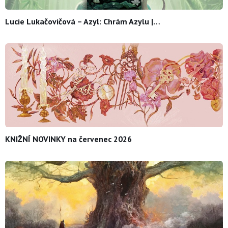
Lucie Lukačovičová – Azyl: Chrám Azylu |…
KNIŽNÍ NOVINKY na červenec 2026