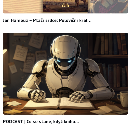
Jan Hamouz – Ptačí srdce: Poloviční král…
PODCAST | Co se stane, když knihu…