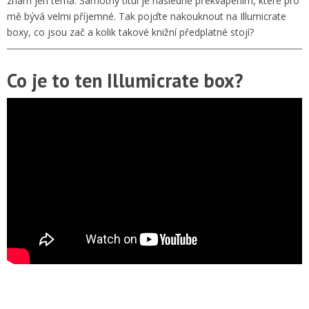
znám jen téma. Samotný titul je následně překvapením, které pro
mě bývá velmi příjemné. Tak pojďte nakouknout na Illumicrate
boxy, co jsou zač a kolik takové knižní předplatné stojí?
Co je to ten Illumicrate box?