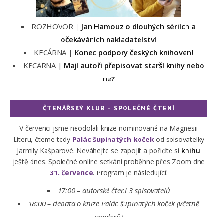
ROZHOVOR |
Jan Hamouz o dlouhých sériích a
očekáváních nakladatelství
KECÁRNA |
Konec podpory českých knihoven!
KECÁRNA |
Mají autoři přepisovat starší knihy nebo
ne?
ČTENÁŘSKÝ KLUB – SPOLEČNÉ ČTENÍ
V červenci jsme neodolali knize nominované na Magnesii
Literu, čteme tedy
Palác šupinatých koček
od spisovatelky
Jarmily Kašparové. Neváhejte se zapojit a pořiďte si
knihu
ještě dnes. Společné online setkání proběhne přes Zoom dne
31. července
. Program je následující:
17:00 – autorské čtení 3 spisovatelů
18:00 –
debata o knize Palác šupinatých koček (včetně
spoilerů)