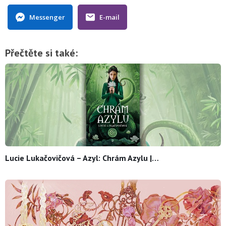
Messenger
E-mail
Přečtěte si také:
Lucie Lukačovičová – Azyl: Chrám Azylu |…