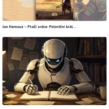
Jan Hamouz – Ptačí srdce: Poloviční král…