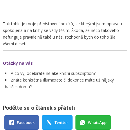
Illumicrate stránka
Illumicrate Instagram
Tak tohle je moje představení boxíků, se kterými jsem opravdu
spokojená a na knihy se vždy těším. Škoda, že něco takového
nefunguje pravidelně také u nás, rozhodně bych do toho šla
všemi deseti.
Otázky na vás
A co vy, odebíráte nějaké knižní subscription?
Znáte konkrétně Illumicrate či dokonce máte už nějaký
balíček doma?
Podělte se o článek s přáteli
Facebook
Twitter
WhatsApp