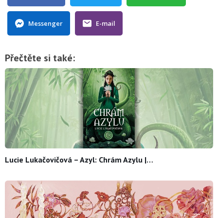
Messenger
E-mail
Přečtěte si také:
Lucie Lukačovičová – Azyl: Chrám Azylu |…