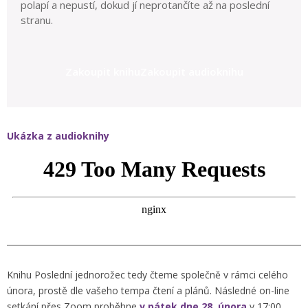
polapí a nepustí, dokud jí neprotančíte až na poslední
stranu.
Zakoupit knihu
Zakoupit audioknihu
Ukázka z audioknihy
Knihu Poslední jednorožec tedy čteme společně v rámci celého
února, prostě dle vašeho tempa čtení a plánů. Následné on-line
setkání přes Zoom proběhne
v pátek dne 28. února
v 17:00,