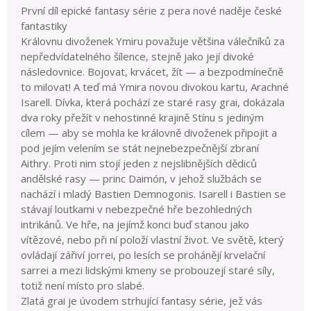
První díl epické fantasy série z pera nové naděje české
fantastiky
Královnu divoženek Ymiru považuje většina válečníků za
nepředvídatelného šílence, stejně jako její divoké
následovnice. Bojovat, krvácet, žít — a bezpodmínečně
to milovat! A teď má Ymira novou divokou kartu, Arachné
Isarell. Dívka, která pochází ze staré rasy grai, dokázala
dva roky přežít v nehostinné krajině Stínu s jediným
cílem — aby se mohla ke královně divoženek připojit a
pod jejím velením se stát nejnebezpečnější zbraní
Aithry. Proti nim stojí jeden z nejslibnějších dědiců
andělské rasy — princ Daimón, v jehož službách se
nachází i mladý Bastien Demnogonis. Isarell i Bastien se
stávají loutkami v nebezpečné hře bezohledných
intrikánů. Ve hře, na jejímž konci buď stanou jako
vítězové, nebo při ní položí vlastní život. Ve světě, který
ovládají zářiví jorrei, po lesích se prohánějí krvelační
sarrei a mezi lidskými kmeny se probouzejí staré síly,
totiž není místo pro slabé.
Zlatá grai je úvodem strhující fantasy série, jež vás