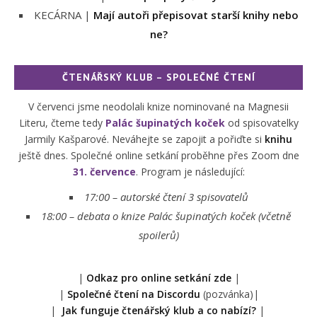
KECÁRNA |
Mají autoři přepisovat starší knihy nebo
ne?
ČTENÁŘSKÝ KLUB – SPOLEČNÉ ČTENÍ
V červenci jsme neodolali knize nominované na Magnesii
Literu, čteme tedy
Palác šupinatých koček
od spisovatelky
Jarmily Kašparové. Neváhejte se zapojit a pořiďte si
knihu
ještě dnes. Společné online setkání proběhne přes Zoom dne
31. července
. Program je následující:
17:00 – autorské čtení 3 spisovatelů
18:00 –
debata o knize Palác šupinatých koček (včetně
spoilerů)
|
Odkaz pro online setkání zde
|
|
Společné čtení na Discordu
(pozvánka)|
|
Jak funguje čtenářský klub a co nabízí?
|