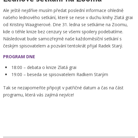
Ale ještě nejdříve musím předat poslední informace ohledně
našeho lednového setkání, které se nese v duchu knihy Zlatá grai
od Kristiny Waagnerové. Dne 31. ledna se setkáme na Zoomu,
kde o téhle knize bez cenzury se všemi spoilery podebatíme.
Následovat bude samozřejmě naše každoměsíční setkání s
českým spisovatelem a pozvání tentokrát přijal Radek Starý.
PROGRAM DNE
18:00 – debata o knize Zlatá grai
19:00 – beseda se spisovatelem Radkem Starým
Tak se nezapomeňte připojit v patřičné datum a čas na část
programu, která vás zajímá nejvíce!
Tadytudy na Zoom