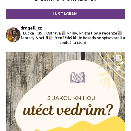
INSTAGRAM
dragell_cz
Lucka | 35 | Ostrava
knihy, knižní tipy a recenze
fantasy & sci-fi
čtenářský klub: besedy se spisovateli a
společná čtení