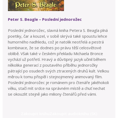
Peter S. Beagle – Poslední jednorožec
Poslední jednorožec, slavná kniha Petera S. Beagla plná
poetiky, čar a kouzel, v sobě skrývá také spoustu lehce
humorného nadhledu, což je natolik neotřelá a pestrá
kombinace, že se dodnes po právu těší celosvětové
oblibě. Však také v českém překladu Michaela Bronce
vychází už potřetí. Hravý a důvtipný jazyk učinil během
několika generací z poutavého příběhu jednorožky
pátrající po osudech svých ztracených druhů kult. Velkou
měrou k tomu přispěl i stejnojmenný animovaný film.
Poslední jednorožec je románem pro čtenáře jakéhokoli
věku, stačí mít srdce na správném místě a chuť nechat
se okouzlit stejně jako miliony čtenářů před vámi.
Zakoupit knihu
Zakoupit audioknihu (SK)