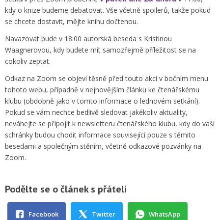
kdy o knize budeme debatovat. Vše včetně spoilerů, takže pokud
se chcete dostavit, mějte knihu dočtenou.
Navazovat bude v 18:00 autorská beseda s Kristinou
Waagnerovou, kdy budete mít samozřejmě příležitost se na
cokoliv zeptat.
Odkaz na Zoom se objeví těsně před touto akcí v bočním menu
tohoto webu, případně v nejnovějším článku ke čtenářskému
klubu (obdobně jako v tomto informace o lednovém setkání).
Pokud se vám nechce bedlivě sledovat jakékoliv aktuality,
neváhejte se připojit k newsletteru čtenářského klubu, kdy do vaší
schránky budou chodit informace související pouze s těmito
besedami a společným stěním, včetně odkazové pozvánky na
Zoom.
Podělte se o článek s přáteli
Facebook
Twitter
WhatsApp